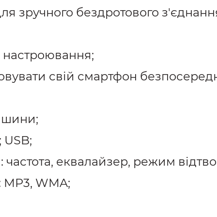
ля зручного бездротового з'єднанн
 настроювання;
вувати свій смартфон безпосереднь
ашини;
; USB;
 частота, еквалайзер, режим відтв
: MP3, WMA;