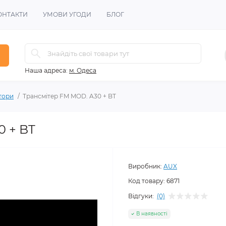
ОНТАКТИ
УМОВИ УГОДИ
БЛОГ
Наша адреса:
м. Одеса
тори
Трансмітер FM MOD. A30 + BT
0 + BT
Виробник:
AUX
Код товару:
6871
Відгуки:
(0)
В наявності