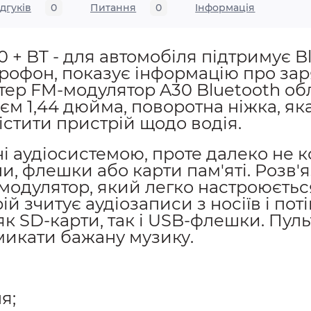
ідгуків
0
Питання
0
Iнформація
 + BT - для автомобіля підтримує Bl
крофон, показує інформацію про зар
тер FM-модулятор A30 Bluetooth о
 1,44 дюйма, поворотна ніжка, яка
стити пристрій щодо водія.
ні аудіосистемою, проте далеко не 
, флешки або карти пам'яті. Розв'
одулятор, який легко настроюєтьс
й зчитує аудіозаписи з носіїв і пот
 як SD-карти, так і USB-флешки. Пул
икати бажану музику.
я;