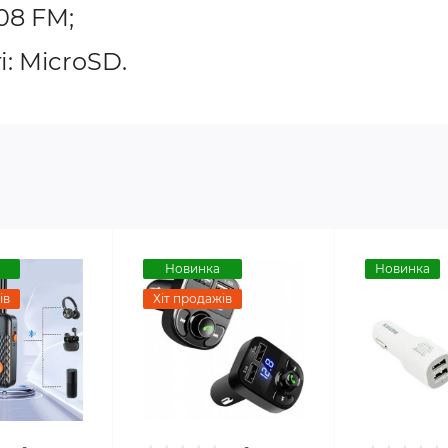
108 FM;
: MicroSD.
Новинка
Новинка
ів
Хіт продажів