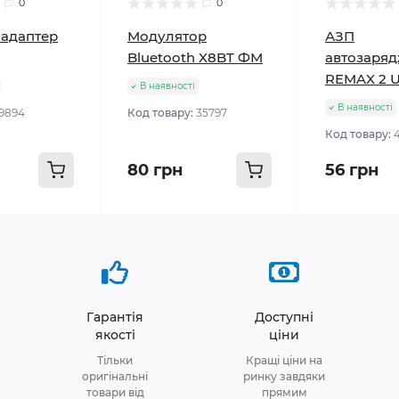
0
0
 адаптер
Модулятор
АЗП
Bluetooth X8BT ФМ
автозаря
REMAX 2 U
В наявності
В наявності
9894
Код товару:
35797
Код товару:
80 грн
56 грн
Гарантія
Доступні
якості
ціни
Тільки
Кращі ціни на
оригінальні
ринку завдяки
товари від
прямим