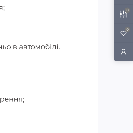
я;
0
0
о в автомобілі.
орення;