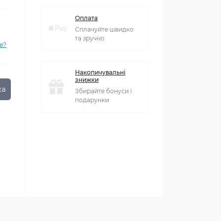
Оплата
Сплачуйте швидко
та зручно
е?
Накопичувальні
знижки
ка
Збирайте бонуси і
подарунки