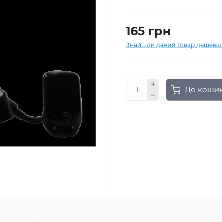
165 грн
Знайшли даний товар дешевш
До коши