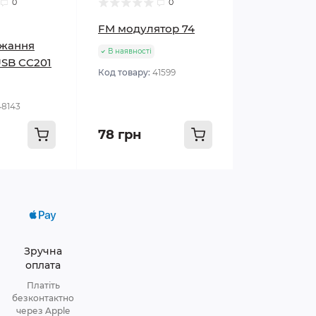
0
0
FM модулятор 74
джання
В наявності
SB CC201
Код товару:
41599
48143
78 грн
Зручна
оплата
Платіть
безконтактно
через Apple