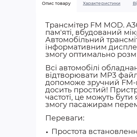
Опис товару
Характеристики
В
Трансмітер FM MOD. A30
пам'яті, вбудований мі
Автомобільний трансмі
інформативним дисплеєм
змогу оптимально розмі
Всі автомобілі обладна
відтворювати MP3 файли
допоможе зручний FM-м
досить простий! Пристрі
частоті, це можуть бути
змогу пасажирам перем
Переваги:
Простота встановленн