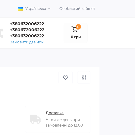
Українська
Особистий кабінет
+380632006222
0
+380672006222
+380632006222
0 грн
Замовити дзвінок
Доставка
У той же день при
замовленні до 12:00