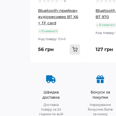
0
Bluetooth-приймач
Bluetooth
аудіоресивер BT X6
BT 970
+ TF card
В наявності
В наявності
Код товару:
Код товару:
6948
56 грн
127 грн
Швидка
Бонуси за
доставка
покупки
Доставка
Нарахування
товару за 24
бонусних балів
години по всій
за кожну