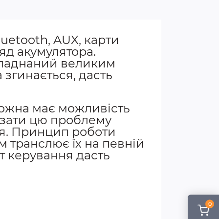
uetooth, AUX, карти
яд акумулятора.
бладнаний великим
 згинається, дасть
кожна має можливість
язати цю проблему
я. Принцип роботи
ім транслює їх на певній
ьт керування дасть
0