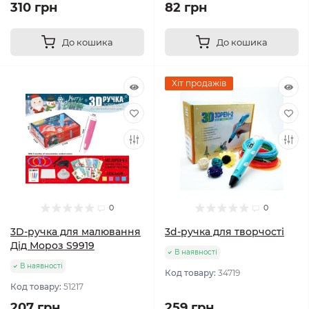
310 грн
82 грн
До кошика
До кошика
Хіт продажів
0
0
3D-ручка для малювання
3d-ручка для творчості
Дід Мороз S9919
В наявності
В наявності
Код товару:
34719
Код товару:
51217
207 грн
259 грн