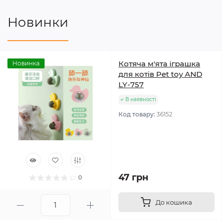
Новинки
Котяча м'ята іграшка
Новинка
для котів Pet toy AND
LY-757
В наявності
Код товару:
36152
47 грн
0
До кошика