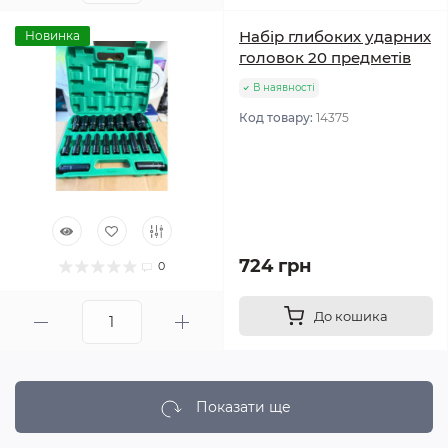
Набір глибоких ударних
Новинка
головок 20 предметів
В наявності
Код товару:
14375
724 грн
0
До кошика
Показати ще