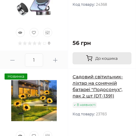
Код товару:
24368
56 грн
0
До кошика
Садовий світильник-
Новинка
ліхтар на сонячній
батареї "Подосонух",
пак 2 шт (DT-1391)
В наявності
Код товару:
23783