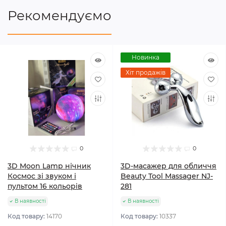
Рекомендуємо
Новинка
Хіт продажів
0
0
3D Moon Lamp нічник
3D-масажер для обличчя
Космос зі звуком і
Beauty Tool Massager NJ-
пультом 16 кольорів
281
В наявності
В наявності
Код товару:
14170
Код товару:
10337