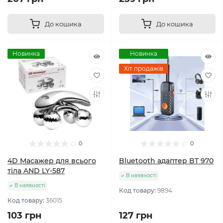
До кошика
До кошика
Новинка
Новинка
Хіт продажів
0
0
4D Масажер для всього
Bluetooth адаптер BT 970
тіла AND LY-587
В наявності
В наявності
Код товару:
9894
Код товару:
36015
103 грн
127 грн