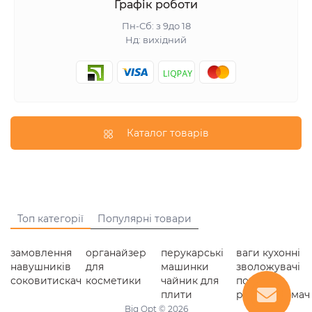
Графік роботи
Пн-Сб: з 9до 18
Нд: вихідний
Каталог товарів
Топ категорії
Популярні товари
замовлення
органайзер
перукарські
ваги кухонні
навушників
для
машинки
зволожувачі
соковитискач
косметики
чайник для
повітря
плити
радіоприймач
Big Opt © 2026