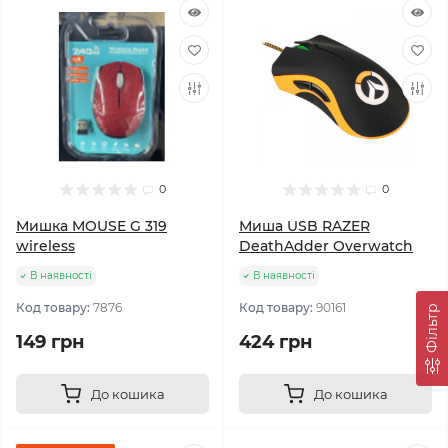
0
0
Мишка MOUSE G 319
Миша USB RAZER
wireless
DeathAdder Overwatch
В наявності
В наявності
Код товару:
7876
Код товару:
90161
Фільтр
149 грн
424 грн
До кошика
До кошика