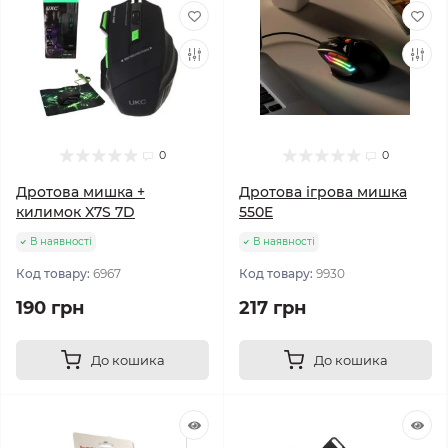
0
0
Дротова мишка +
Дротова ігрова мишка
килимок X7S 7D
550E
В наявності
В наявності
Код товару:
6967
Код товару:
9930
190 грн
217 грн
До кошика
До кошика