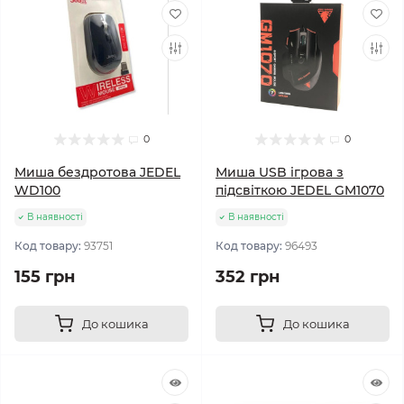
0
0
Миша бездротова JEDEL
Миша USB ігрова з
WD100
підсвіткою JEDEL GM1070
В наявності
В наявності
Код товару:
93751
Код товару:
96493
155 грн
352 грн
До кошика
До кошика