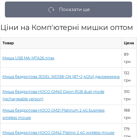
Показати ще
Ціни на Комп'ютерні мишки оптом
Товар
Цена
89
Миша USB MA-MTA26 літак
грн
132
Миша бездротова JEDEL WD138-GN (BT+2,4Ghz) дворежимна
грн
Миша бездротова HOCO GM40 Dixon RGB dual-mode
310
(rechargeable version)
грн
Миша бездротова HOCO GM21 Platinum 2.4G business
188
wireless mouse
грн
179
Миша бездротова HOCO GM42 Platino 2.4G wireless mouse
грн