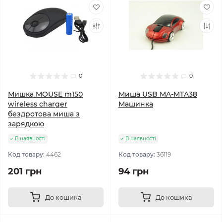
0
0
Мишка MOUSE m150
Миша USB MA-MTA38
wireless charger
Машинка
бездротова миша з
зарядкою
В наявності
В наявності
Код товару:
4462
Код товару:
36119
201 грн
94 грн
До кошика
До кошика