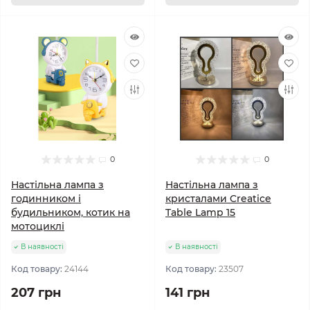
0
0
Настільна лампа з
Настільна лампа з
годинником і
кристалами Creatice
будильником, котик на
Table Lamp 15
мотоциклі
В наявності
В наявності
Код товару:
24144
Код товару:
23507
207 грн
141 грн