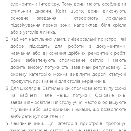
елементами інтер'єру. Тому вони мають особливий
стильний дизайн. Крім цього, вони виконують
основне завдання - створюють локальне
підсвічування певної зони, наприклад, біля крісла
або в узголів'я ліжка.
Кабінет настільних ламп. Універсальні пристрої, які
добре підходять для роботи з документами,
навчання або виконання дрібних ремонтних робіт.
Вони забезпечують спрямоване світло і мають
досить високу потужність, зазвичай регульовану. В
окрему категорію можна виділити дорогі статусні
продукти, призначені для столів керівників.
Для школярів. Світильники спрямованого типу схожі
на кабінетні, але менш потужні. Основне їхнє
завдання – освітлення столу учня. Часто їх оснащують
гнучкими або шарнірними ніжками, що дозволяють
вибирати кут освітлення.
Лампи-нічники. Ця категорія пристроїв пропонує
тьмяне, розсіяне світло, що не заважає спати, але