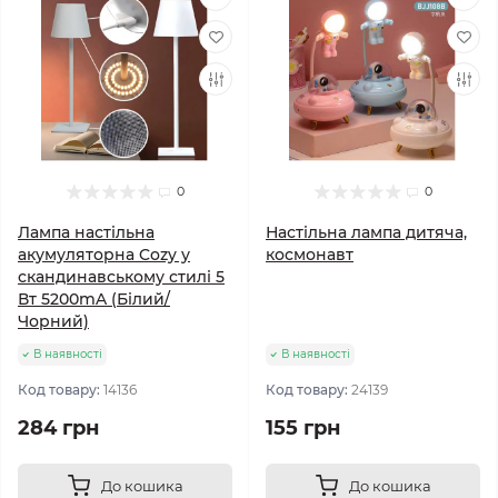
0
0
Лампа настільна
Настільна лампа дитяча,
акумуляторна Cozy у
космонавт
скандинавському стилі 5
Вт 5200mA (Білий/
Чорний)
В наявності
В наявності
Код товару:
14136
Код товару:
24139
284 грн
155 грн
До кошика
До кошика