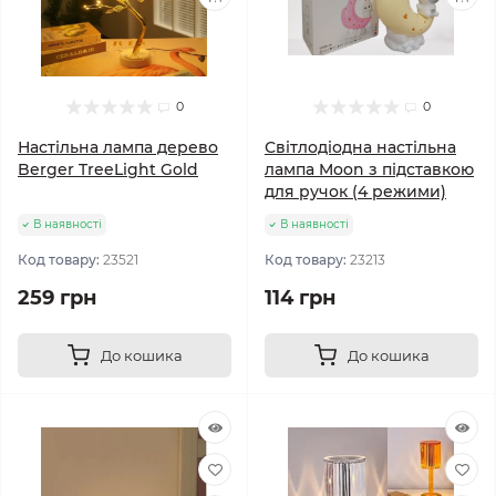
0
0
Настільна лампа дерево
Світлодіодна настільна
Berger TreeLight Gold
лампа Moon з підставкою
для ручок (4 режими)
В наявності
В наявності
Код товару:
23521
Код товару:
23213
259 грн
114 грн
До кошика
До кошика