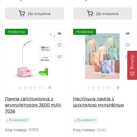
До кошика
До кошика
Новинка
Новинка
Фільтр
0
0
Лампа світлодіодна з
Настільна лампа з
акумулятором 3600 mAh
шухлядою мультфільм
7036
В наявності
В наявності
Код товару:
10993
Код товару:
24141