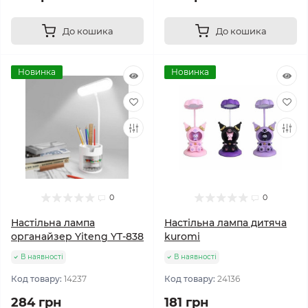
До кошика
До кошика
Новинка
Новинка
0
0
Настільна лампа
Настільна лампа дитяча
органайзер Yiteng YT-838
kuromi
В наявності
В наявності
Код товару:
14237
Код товару:
24136
284 грн
181 грн