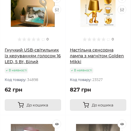
0
0
Гнучкий USB-світильник
Настільна сенсорна
із керуванням голосом 16
лампа з магнітом Golden
LED, 5 Вт, Білий
Mikki
В наявності
В наявності
Код товару:
34898
Код товару:
23527
62 грн
827 грн
До кошика
До кошика