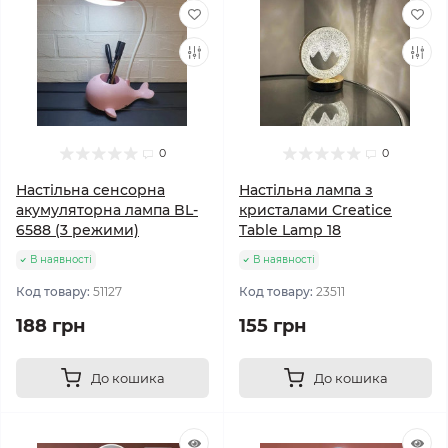
0
0
Настільна сенсорна
Настільна лампа з
акумуляторна лампа BL-
кристалами Creatice
6588 (3 режими)
Table Lamp 18
В наявності
В наявності
Код товару:
51127
Код товару:
23511
188 грн
155 грн
До кошика
До кошика