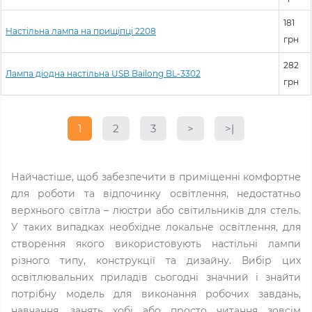
181
Настільна лампа на прищіпці 2208
грн
282
Лампа діодна настільна USB Bailong BL-3302
грн
1
2
3
>
>|
Найчастіше, щоб забезпечити в приміщенні комфортне
для роботи та відпочинку освітлення, недостатньо
верхнього світла – люстри або світильників для стель.
У таких випадках необхідне локальне освітлення, для
створення якого використовують настільні лампи
різного типу, конструкції та дизайну. Вибір цих
освітлювальних приладів сьогодні значний і знайти
потрібну модель для виконання робочих завдань,
навчання, занять хобі або просто читання зовсім