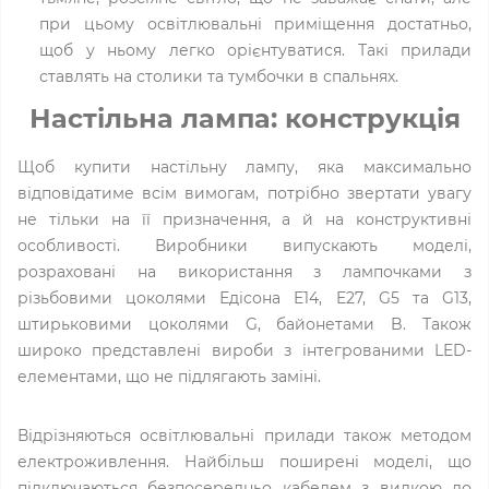
при цьому освітлювальні приміщення достатньо,
щоб у ньому легко орієнтуватися. Такі прилади
ставлять на столики та тумбочки в спальнях.
Настільна лампа: конструкція
Щоб купити настільну лампу, яка максимально
відповідатиме всім вимогам, потрібно звертати увагу
не тільки на її призначення, а й на конструктивні
особливості. Виробники випускають моделі,
розраховані на використання з лампочками з
різьбовими цоколями Едісона E14, E27, G5 та G13,
штирьковими цоколями G, байонетами B. Також
широко представлені вироби з інтегрованими LED-
елементами, що не підлягають заміні.
Відрізняються освітлювальні прилади також методом
електроживлення. Найбільш поширені моделі, що
підключаються безпосередньо кабелем з вилкою до