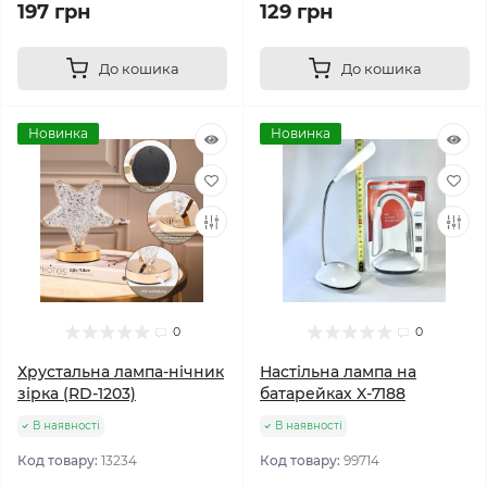
197 грн
129 грн
До кошика
До кошика
Новинка
Новинка
0
0
Хрустальна лампа-нічник
Настільна лампа на
зірка (RD-1203)
батарейках X-7188
В наявності
В наявності
Код товару:
13234
Код товару:
99714