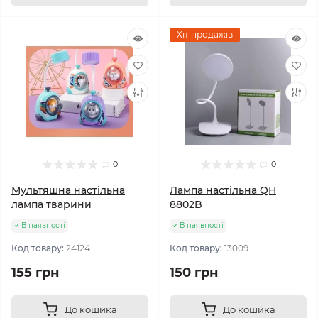
Хіт продажів
0
0
Мультяшна настільна
Лампа настільна QH
лампа тварини
8802B
В наявності
В наявності
Код товару:
24124
Код товару:
13009
155 грн
150 грн
До кошика
До кошика