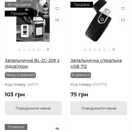
Хіт продажів
Продано
Продано
0
0
Запальничка BL-ZC-209 з
Запальничка спіральна
підсвіткою
USB 712
Немає в наявності
В наявності
Код товару:
24070
Код товару:
6747/712
103 грн
75 грн
Повідомити мене
Повідомити мене
Новинка