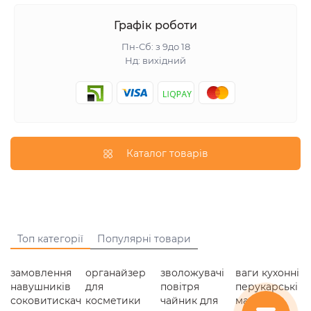
Графік роботи
Пн-Сб: з 9до 18
Нд: вихідний
Каталог товарів
Топ категорії
Популярні товари
замовлення
органайзер
зволожувачі
ваги кухонні
навушників
для
повітря
перукарські
соковитискач
косметики
чайник для
машинки