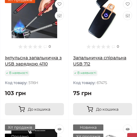
0
0
Імпульсна запальничка з
Запальничка спіральна
USB зарядкою 4110
USB 712
В наявності
В наявності
Код товару:
5116Н
Код товару:
6747S
103 грн
75 грн
До кошика
До кошика
Хіт продажів
Новинка
Продано
Хіт продажів