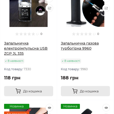
0
0
Запальничка
Запальничка газова
електроімпульсна USB
турбогірка 9960
ZGP JL 335
В наявності
В наявності
Код товару:
7330
Код товару:
9960
118 грн
188 грн
До кошика
До кошика
Новинка
Новинка
Хіт продажів