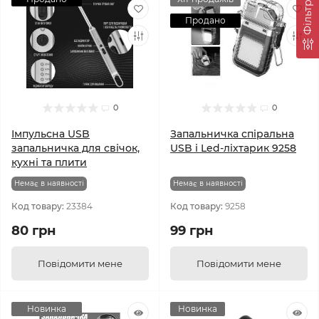
Фільтр
Продано
0
0
Імпульсна USB
Запальничка спіральна
запальничка для свічок,
USB і Led-ліхтарик 9258
кухні та плити
Немає в наявності
Немає в наявності
Код товару:
23384
Код товару:
9258
80 грн
99 грн
Повідомити мене
Повідомити мене
Новинка
Новинка