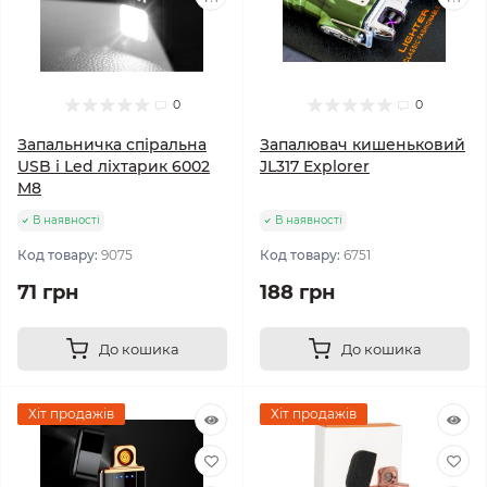
0
0
Запальничка спіральна
Запалювач кишеньковий
USB і Led ліхтарик 6002
JL317 Explorer
M8
В наявності
В наявності
Код товару:
9075
Код товару:
6751
71 грн
188 грн
До кошика
До кошика
Хіт продажів
Хіт продажів