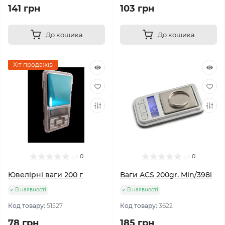
141 грн
103 грн
До кошика
До кошика
Хіт продажів
0
0
Ювелірні ваги 200 г
Ваги ACS 200gr. Min/398i
В наявності
В наявності
Код товару:
51527
Код товару:
3622
78 грн
185 грн