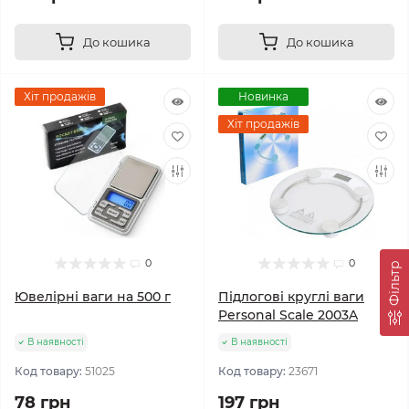
До кошика
До кошика
Хіт продажів
Новинка
Хіт продажів
0
0
Фільтр
Ювелірні ваги на 500 г
Підлогові круглі ваги
Personal Scale 2003A
В наявності
В наявності
Код товару:
51025
Код товару:
23671
78 грн
197 грн