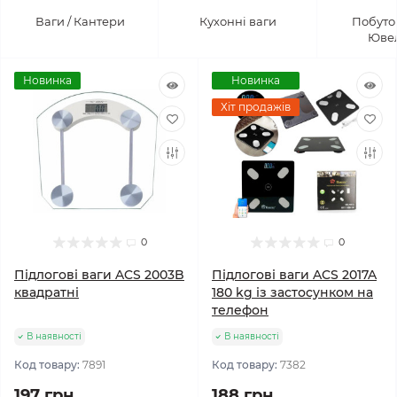
Ваги / Кантери
Кухонні ваги
Побутов
Ювел
Новинка
Новинка
Хіт продажів
0
0
Підлогові ваги ACS 2003B
Підлогові ваги ACS 2017A
квадратні
180 kg із застосунком на
телефон
В наявності
В наявності
Код товару:
7891
Код товару:
7382
197 грн
188 грн