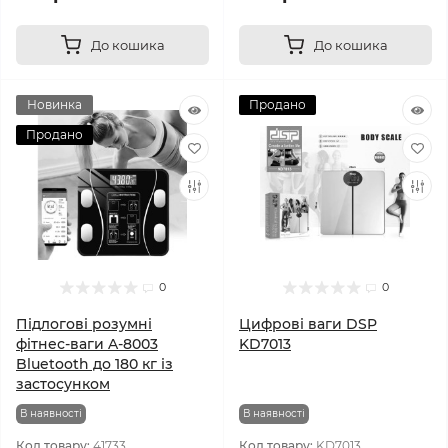
До кошика
До кошика
Новинка
Продано
Продано
0
0
Підлогові розумні
Цифрові ваги DSP
фітнес-ваги A-8003
KD7013
Bluetooth до 180 кг із
застосунком
В наявності
В наявності
Код товару:
41733
Код товару:
KD7013