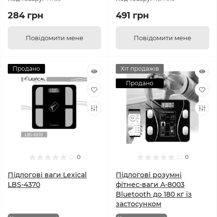
284 грн
491 грн
Повідомити мене
Повідомити мене
Продано
Хіт продажів
Продано
0
0
Підлогові ваги Lexical
Підлогові розумні
LBS-4370
фітнес-ваги A-8003
Bluetooth до 180 кг із
застосунком