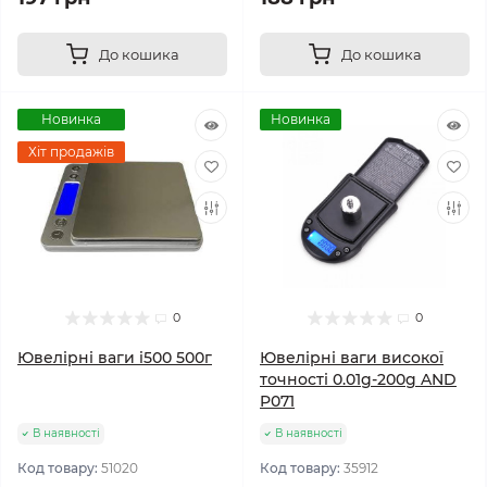
До кошика
До кошика
Новинка
Новинка
Хіт продажів
0
0
Ювелірні ваги i500 500г
Ювелірні ваги високої
точності 0.01g-200g AND
P071
В наявності
В наявності
Код товару:
51020
Код товару:
35912