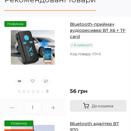
Bluetooth-приймач
Новинка
аудіоресивер BT X6 + TF
card
В наявності
Код товару:
6948
56 грн
0
До кошика
Bluetooth адаптер BT
Новинка
970