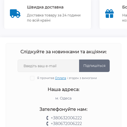
Швидка доставка
Бо
Доставка товару за 24 години
На
по всій країні
ко
Слідкуйте за новинками та акціями:
Підпишіться
Я прочитав
Оплата
і згоден з вимогами
Наша адреса:
м. Одеса
Зателефонуйте нам:
+380632006222
+380672006222