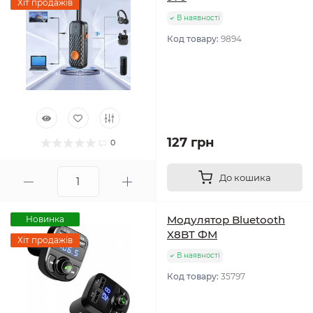
Хіт продажів
В наявності
Код товару:
9894
127 грн
0
До кошика
Модулятор Bluetooth
Новинка
X8BT ФМ
Хіт продажів
В наявності
Код товару:
35797