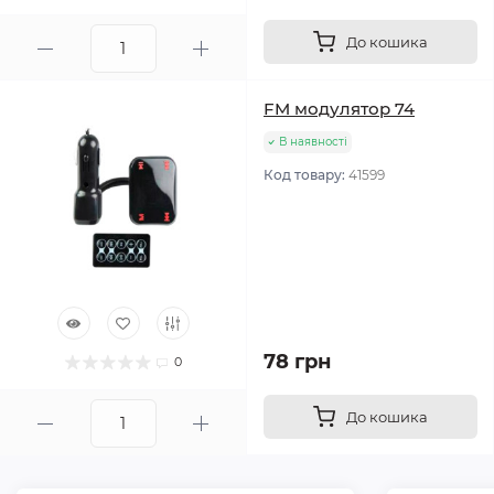
До кошика
FM модулятор 74
В наявності
Код товару:
41599
78 грн
0
До кошика