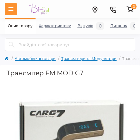
0
0
0
Опис товару
Характеристики
Відгуків
Питання
Автомобільні товари
Трансмітери та Модулятори
Трансмі
Трансмітер FM MOD G7