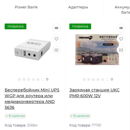
Power Bank
Адаптеры
Аккуму
Бат
Новинка
Новинка
0
0
Бесперебойник Mini UPS
Зарядная станция UKC
WGP для роутера или
PMR-600W 12V
медиаконвертера AND
5636
В наличии
В наличии
Код товара:
35684
Код товара:
77781