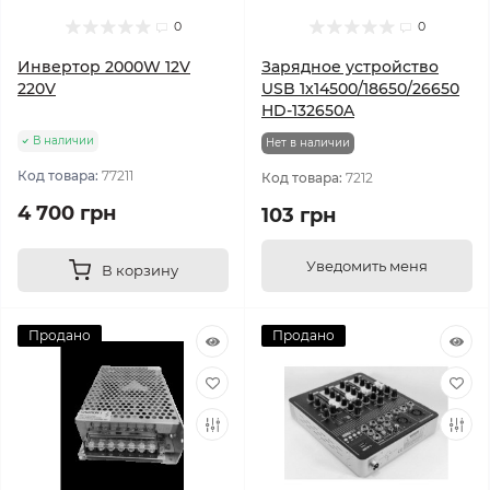
0
0
Инвертор 2000W 12V
Зарядное устройство
220V
USB 1x14500/18650/26650
HD-132650A
В наличии
Нет в наличии
Код товара:
77211
Код товара:
7212
4 700 грн
103 грн
Уведомить меня
В корзину
Продано
Продано