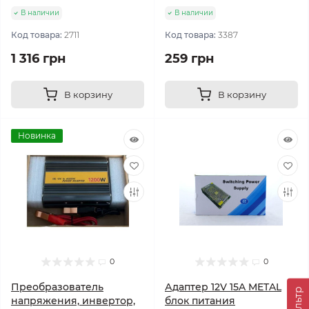
В наличии
В наличии
Код товара:
2711
Код товара:
3387
1 316 грн
259 грн
В корзину
В корзину
Новинка
0
0
Преобразователь
Адаптер 12V 15A METAL
Фильтр
напряжения, инвертор,
блок питания