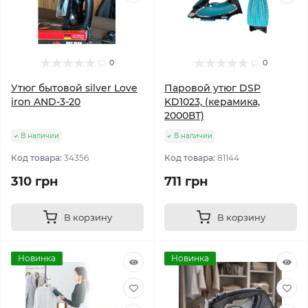
0
0
Утюг бытовой silver Love
Паровой утюг DSP
iron AND-3-20
KD1023, (керамика,
2000ВТ)
В наличии
В наличии
Код товара:
34356
Код товара:
81144
310 грн
711 грн
В корзину
В корзину
Новинка
Новинка