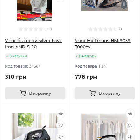
0
0
Утюг бытовой silver Love
Утюг Hoffmans HM-9039
iron AND-5-20
3000W
В наличии
В наличии
Код товара:
34367
Код товара:
11341
310 грн
776 грн
В корзину
В корзину