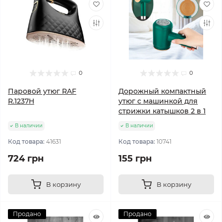
0
0
Паровой утюг RAF
Дорожный компактный
R.1237H
утюг с машинкой для
стрижки катышков 2 в 1
В наличии
В наличии
Код товара:
41631
Код товара:
10741
724 грн
155 грн
В корзину
В корзину
Продано
Продано