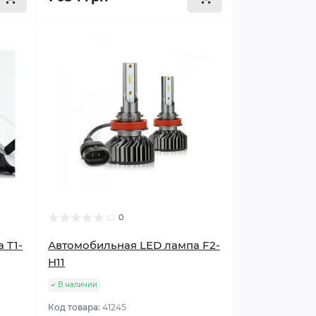
0
 T1-
Автомобильная LED лампа F2-
H11
В наличии
Код товара:
41245