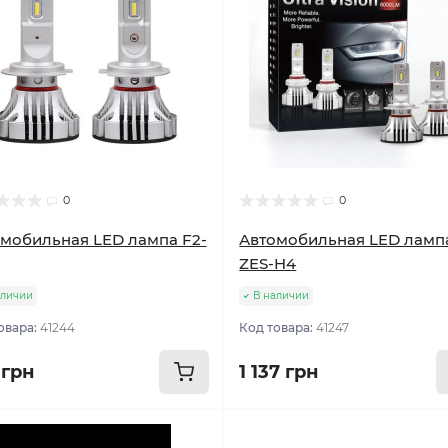
0
0
мобильная LED лампа F2-
Автомобильная LED ламп
ZES-H4
аличии
В наличии
овара:
41244
Код товара:
41247
 грн
1 137 грн