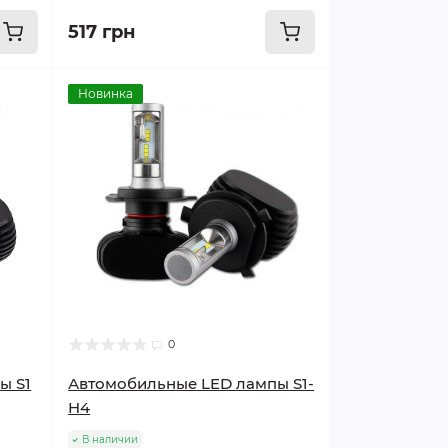
517 грн
Новинка
0
ы S1
Автомобильные LED лампы S1-
H4
В наличии