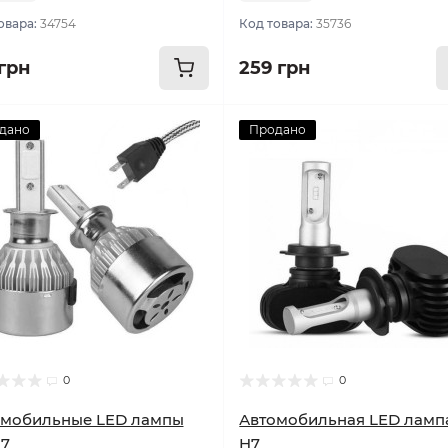
овара:
34754
Код товара:
35736
 грн
259 грн
дано
Продано
0
0
омобильные LED лампы
Автомобильная LED лампа
H7
H7