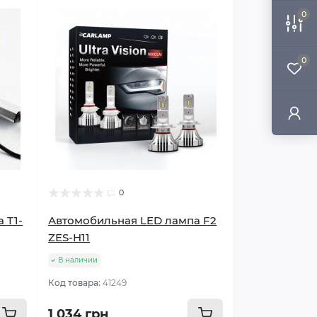
0
0
0
 T1-
Автомобильная LED лампа F2
ZES-H11
В наличии
Код товара:
41249
1 034 грн