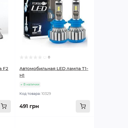
0
а F2
Автомобильная LED лампа T1-
H1
В наличии
Код товара:
10329
491 грн