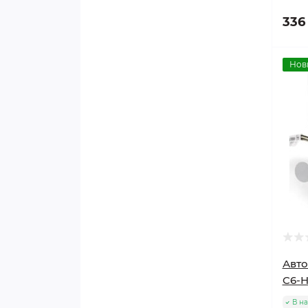
336
Нов
Авт
C6-
В н