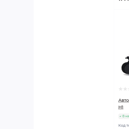
Авто
H1
В н
Код т