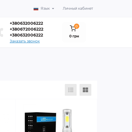
Язык
Личный кабинет
+380632006222
0
+380672006222
+380632006222
0 грн
Заказать звонок