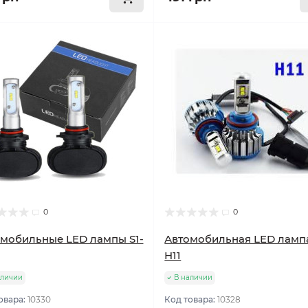
0
0
мобильные LED лампы S1-
Автомобильная LED лампа
H11
аличии
В наличии
овара:
10330
Код товара:
10328