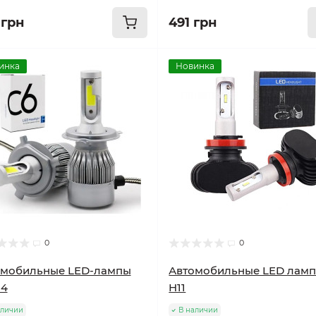
 грн
491 грн
инка
Новинка
0
0
омобильные LED-лампы
Автомобильные LED ламп
H4
H11
аличии
В наличии