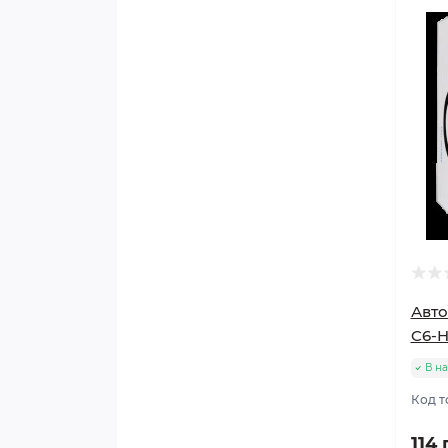
Авт
C6-H
В н
Код т
114 