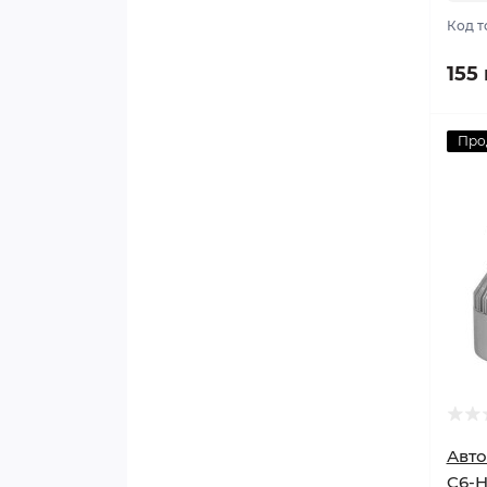
Код т
155
Про
Авт
C6-