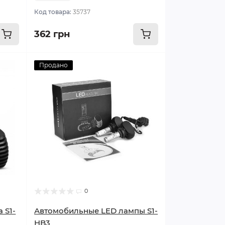
Код товара:
35737
362 грн
Продано
0
 S1-
Автомобильные LED лампы S1-
HB3