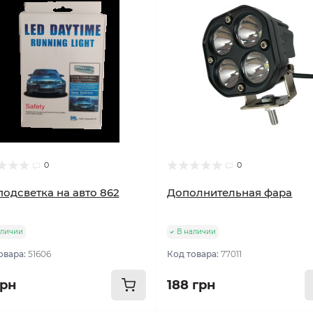
0
0
подсветка на авто 862
Дополнительная фара
аличии
В наличии
овара:
51606
Код товара:
77011
грн
188 грн