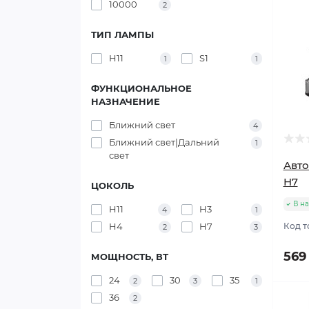
10000
2
ТИП ЛАМПЫ
H11
S1
1
1
ФУНКЦИОНАЛЬНОЕ
НАЗНАЧЕНИЕ
Ближний свет
4
Ближний свет|Дальний
1
свет
Авто
H7
ЦОКОЛЬ
В н
H11
H3
4
1
H4
H7
Код т
2
3
569
МОЩНОСТЬ, ВТ
24
30
35
2
3
1
36
2