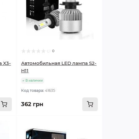
0
 X3-
Автомобильная LED лампа S2-
H11
В наличии
Код товара:
41635
362 грн