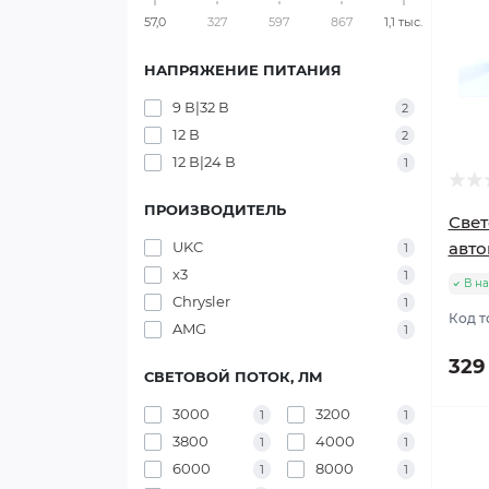
57,0
327
597
867
1,1 тыс.
НАПРЯЖЕНИЕ ПИТАНИЯ
9 В|32 В
2
12 В
2
12 В|24 В
1
ПРОИЗВОДИТЕЛЬ
Свет
UKC
авто
1
x3
1
В н
Chrysler
1
Код т
AMG
1
329
СВЕТОВОЙ ПОТОК, ЛМ
3000
3200
1
1
3800
4000
1
1
6000
8000
1
1