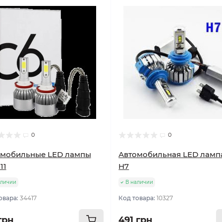
0
0
омобильные LED лампы
Автомобильная LED лампа
11
H7
аличии
В наличии
овара:
34417
Код товара:
10327
грн
491 грн