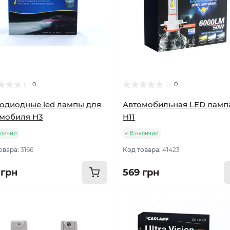
0
0
одиодные led лампы для
Автомобильная LED лампа
мобиля H3
H11
аличии
В наличии
овара:
3166
Код товара:
41423
 грн
569 грн