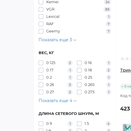
Kemei
34
VGR
89
Lexical
1
RAF
7
Geemy
7
Показать еще 3
ВЕС, КГ
0.125
0.16
2
1
Трим
0.17
0.18
1
2
0.2
0.25
1
1
0.26
0.265
3
1
В н
0.27
0.275
2
1
Код т
Показать еще 4
423
ДЛИНА СЕТЕВОГО ШНУРА, М
0.9
1.5
1
4
1.9
2