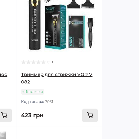
0
лос
Триммер для стрижки VGR V
082
В наличии
Код товара:
7031
423 грн