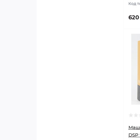
Код т
620
Маши
DSP 