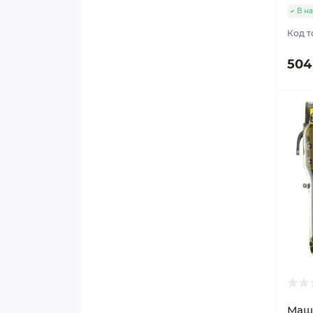
В н
Код т
504
Маши