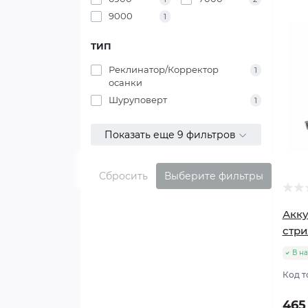
9000
1
ТИП
Реклинатор/Корректор
1
осанки
Шуруповерт
1
Показать еще 9 фильтров
Сбросить
Выберите фильтры
Акку
стри
В н
Код т
465