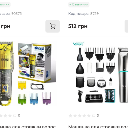
аличии
В наличии
овара:
90375
Код товара:
8759
 грн
512 грн
0
0
нка для стрижки волос
Машинка для стрижки во