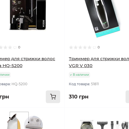
0
0
мер для стрижки волос
Триммер для стрижки во
a HQ-5200
VGR V 030
аличии
В наличии
овара:
HQ-5200
Код товара:
51811
 грн
310 грн