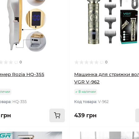
0
0
мер Rozia HQ-355
Машинка для стрижки во
VGR V-962
аличии
В наличии
овара:
HQ-355
Код товара:
V-962
 грн
439 грн