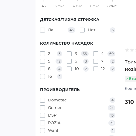
146
2 тыс.
4 тыс.
6 тыс.
8 тыс.
ДЕТСКАЯ/ТИХАЯ СТРИЖКА
Да
Нет
43
3
КОЛИЧЕСТВО НАСАДОК
2
3
4
3
36
60
5
6
7
Трим
12
3
2
8
10
12
Rozi
4
2
2
16
1
В н
Код т
ПРОИЗВОДИТЕЛЬ
Domotec
4
310
Gemei
24
DSP
15
ROZIA
19
Wahl
1