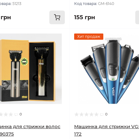
овара:
51213
Код товара:
GM-6140
 грн
155 грн
Хит продаж
0
0
нка для стрижки волос
Машинка для стрижки VG
90375
172