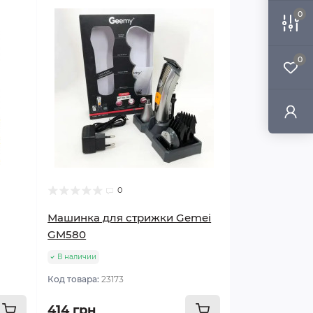
0
0
0
Машинка для стрижки Gemei
GM580
В наличии
Код товара:
23173
414 грн