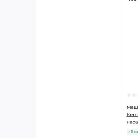
Маши
Keme
наса
В н