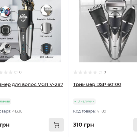
0
0
мер для волос VGR V-287
Триммер DSP 60100
аличии
В наличии
овара:
41338
Код товара:
41189
 грн
310 грн