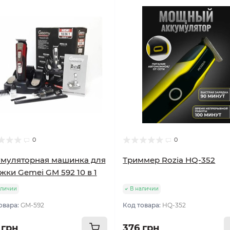
0
0
муляторная машинка для
Триммер Rozia HQ-352
жки Gemei GM 592 10 в 1
аличии
В наличии
овара:
GM-592
Код товара:
HQ-352
 грн
376 грн