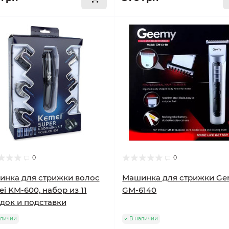
0
0
нка для стрижки волос
Машинка для стрижки Ge
i KM-600, набор из 11
GM-6140
док и подставки
аличии
В наличии