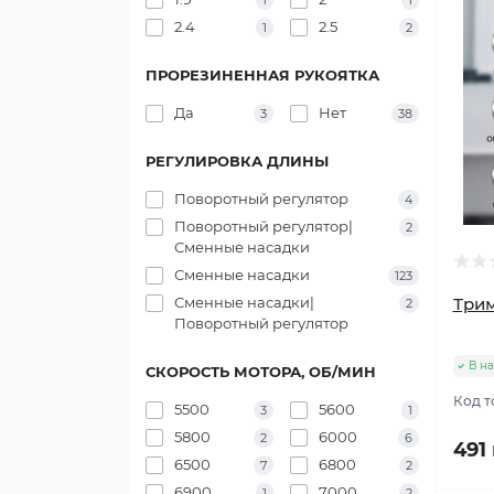
1
1
2.4
2.5
1
2
ПРОРЕЗИНЕННАЯ РУКОЯТКА
Да
Нет
3
38
РЕГУЛИРОВКА ДЛИНЫ
Поворотный регулятор
4
Поворотный регулятор|
2
Сменные насадки
Сменные насадки
123
Сменные насадки|
Трим
2
Поворотный регулятор
В н
СКОРОСТЬ МОТОРА, ОБ/МИН
Код т
5500
5600
3
1
5800
6000
2
6
491
6500
6800
7
2
6900
7000
1
2