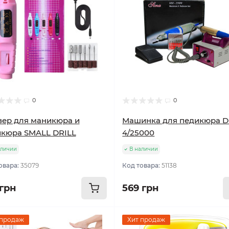
0
0
ер для маникюра и
Машинка для педикюра 
кюра SMALL DRILL
4/25000
аличии
В наличии
овара:
35079
Код товара:
51138
 грн
569 грн
 продаж
Хит продаж