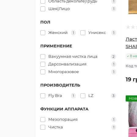
Область декольте|Грудь
1
Шея|Лицо
1
ПОЛ
Женский
Унисекс
1
1
Ласт
ПРИМЕНЕНИЕ
SHA
Вакуумная чистка лица
В н
2
Дарсонвализация
1
Код т
Многоразовое
1
19 г
ПРОИЗВОДИТЕЛЬ
Fly Bra
LZ
1
3
Нов
ФУНКЦИИ АППАРАТА
Мезопорация
1
Чистка
1