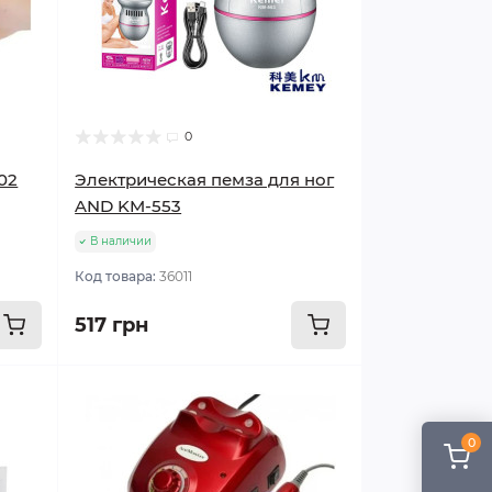
0
02
Электрическая пемза для ног
AND KM-553
В наличии
Код товара:
36011
517 грн
0