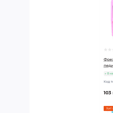
Фрез
педи
В н
Код т
103
Хит