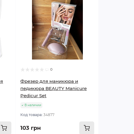
0
ая
Фрезер для маникюра и
педикюра BEAUTY Manicure
Pedicur Set
В наличии
Код товара:
34877
103 грн