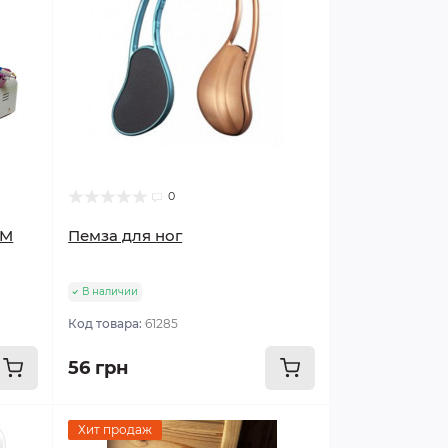
0
DM
Пемза для ног
В наличии
Код товара:
61285
56 грн
Хит продаж