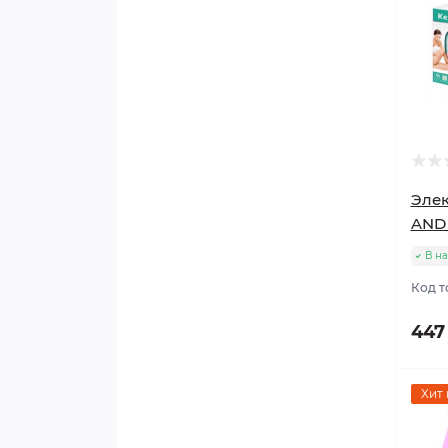
Элек
AND
В н
Код т
447
Хит