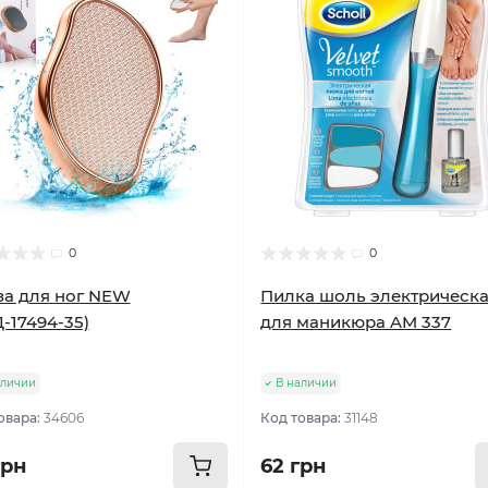
0
0
а для ног NEW
Пилка шоль электрическ
-17494-35)
для маникюра AM 337
аличии
В наличии
овара:
34606
Код товара:
31148
грн
62 грн