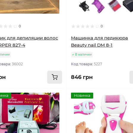
0
0
ик для депиляции волос
Машинка для педикюра
RPER 827-4
Beauty nail DM 8-1
аличии
В наличии
овара:
36002
Код товара:
5227
рн
846 грн
инка
Новинка