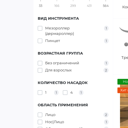
33
166
299
431
564
Ко
ВИД ИНСТРУМЕНТА
Мезороллер
1
(дермароллер)
Пинцет
1
ВОЗРАСТНАЯ ГРУППА
Тр
Без ограничений
1
Для взрослых
2
Но
КОЛИЧЕСТВО НАСАДОК
Хит
1
4
1
1
ОБЛАСТЬ ПРИМЕНЕНИЯ
Лицо
2
Нос|Лицо
1