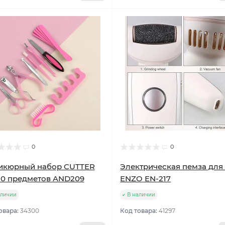
0
0
икюрный набор CUTTER
Электрическая пемза для
10 предметов AND209
ENZO EN-217
аличии
В наличии
овара:
34300
Код товара:
41297