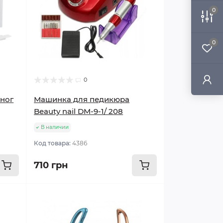
0
0
0
 ног
Машинка для педикюра
Beauty nail DM-9-1/ 208
В наличии
Код товара:
4386
710 грн