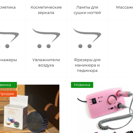
сметика
Косметические
Лампы для
Массаж
зеркала
сушки ногтей
енажеры
Увлажнители
Фрезеры для
воздуха
маникюра и
педикюра
винка
Новинка
 продаж