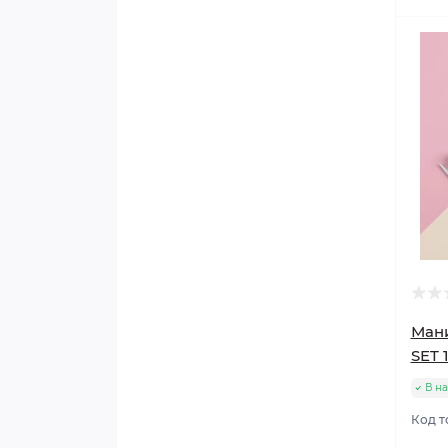
Ман
SET 
В н
Код т