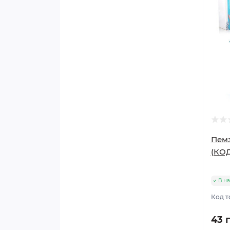
Пемз
(КОД
В н
Код т
43 