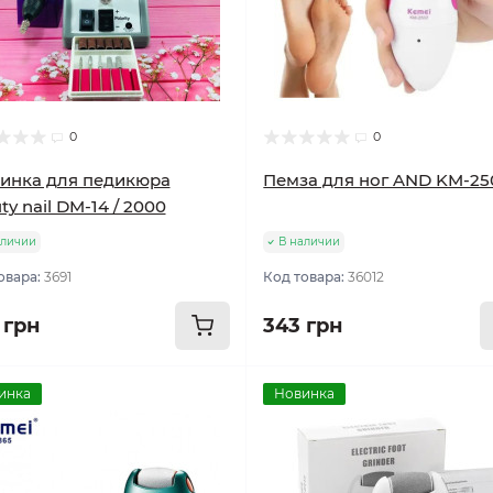
0
0
инка для педикюра
Пемза для ног AND KM-25
ty nail DM-14 / 2000
аличии
В наличии
овара:
3691
Код товара:
36012
 грн
343 грн
инка
Новинка