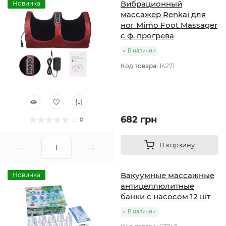
Вибрационный
Новинка
массажер Renkai для
ног Mimo Foot Massager
с ф. прогрева
В наличии
Код товара:
14271
682 грн
0
В корзину
Вакуумные массажные
Новинка
антицеллюлитные
банки с насосом 12 шт
В наличии