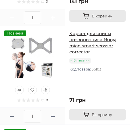
141 грн
0
В корзину
Корсет для спины
Новинка
позвоночника Nuoyi
miao smart senssor
corrector
В наличии
Код товара:
36103
71 грн
0
В корзину