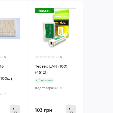
Новинка
0
0
45
Тестер LAN (100)
(45121)
-100шт)
В наличии
Код товара:
45121
5112
103 грн