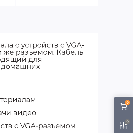
ла с устройств с VGA-
м же разъемом. Кабель
одящий для
и домашних
атериалам
0
ачи видео
0
йств с VGA-разъемом