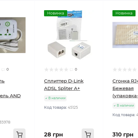
Новинка
Новинка
0
0
ль
Сплиттер D-Link
Сгонка RJ
ADSL Spliter A+
Бежевая
тель AND
(упаковка
В наличии
В наличии
Код товара:
45125
Код товара:
4
35978
28 грн
310 грн