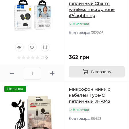
петличный Charm
wireless microphone
iP/Lightning
В наличии
Код товара:
352206
362 грн
0
В корзину
Микрофон мини с
Новинка
кабелем Type-C
петличный JH-042
В наличии
Код товара:
96453