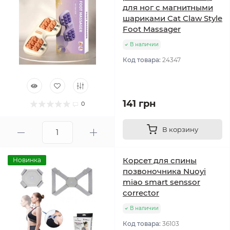
для ног с магнитными
шариками Cat Claw Style
Foot Massager
В наличии
Код товара:
24347
141 грн
0
В корзину
Корсет для спины
Новинка
позвоночника Nuoyi
miao smart senssor
corrector
В наличии
Код товара:
36103