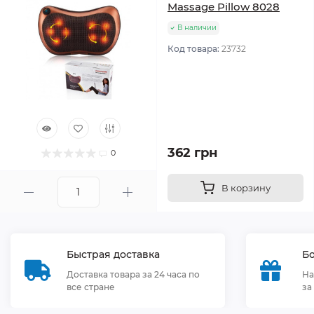
Massage Pillow 8028
В наличии
Код товара:
23732
362 грн
0
В корзину
Быстрая доставка
Бо
Доставка товара за 24 часа по
На
все стране
за