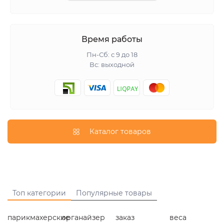
Время работы
Пн-Сб: с 9 до 18
Вс: выходной
Каталог товаров
Топ категории
Популярные товары
парикмахерские
органайзер
заказ
веса