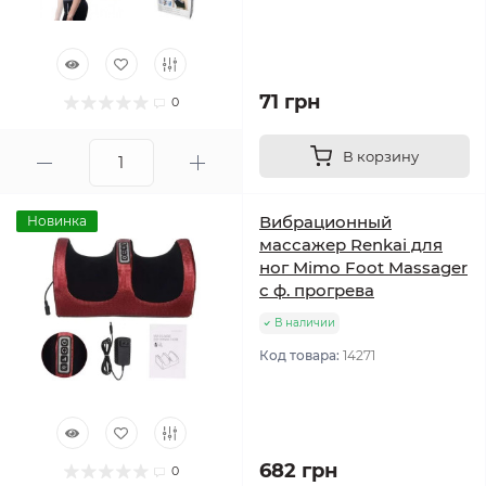
71 грн
0
В корзину
Вибрационный
Новинка
массажер Renkai для
ног Mimo Foot Massager
с ф. прогрева
В наличии
Код товара:
14271
682 грн
0