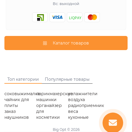
Вс: выходной
Каталог товаров
Топ категории
Популярные товары
соковыжималка
парикмахерские
увлажнители
чайник для
машинки
воздуха
плиты
органайзер
радиоприемник
заказ
для
веса
наушников
косметики
кухонные
Big Opt © 2026