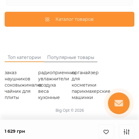
Каталог товаров
Топ категории
Популярные товары
заказ
радиоприемник
органайзер
наушников
увлажнители
для
соковыжималка
воздуха
косметики
чайник для
веса
парикмахерские
плиты
кухонные
машинки
Big Opt © 2026
1 629 грн