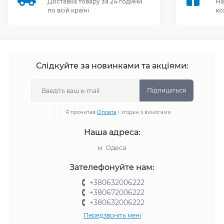
Доставка товару за 24 години
На
по всій країні
ко
Слідкуйте за новинками та акціями:
Підпишіться
Я прочитав
Оплата
і згоден з вимогами
Наша адреса:
м. Одеса
Зателефонуйте нам:
+380632006222
+380672006222
+380632006222
Передзвоніть мені