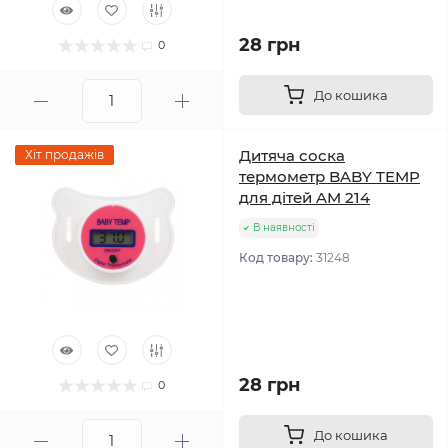
28 грн
0
До кошика
Дитяча соска
Хіт продажів
термометр BABY TEMP
для дітей AM 214
В наявності
Код товару:
31248
28 грн
0
До кошика