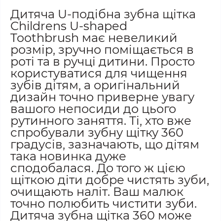
Дитяча U-подібна зубна щітка
Childrens U-shaped
Toothbrush має невеликий
розмір, зручно поміщається в
роті та в ручці дитини. Просто
користуватися для чищення
зубів дітям, а оригінальний
дизайн точно приверне увагу
вашого непосиди до цього
рутинного заняття. Ті, хто вже
спробували зубну щітку 360
градусів, зазначають, що дітям
така новинка дуже
сподобалася. До того ж цією
щіткою діти добре чистять зуби,
очищають наліт. Ваш малюк
точно полюбить чистити зуби.
Дитяча зубна щітка 360 може