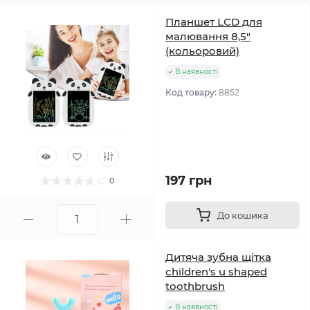
Планшет LCD для
малювання 8,5"
(кольоровий)
В наявності
Код товару:
8852
197 грн
0
До кошика
Дитяча зубна щітка
children's u shaped
toothbrush
В наявності