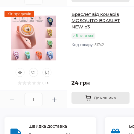
Браслет від комарів
Хіт продажів
MOSQUITO BRASLET
NEW p3
В наявності
Код товару:
51742
24 грн
0
До кошика
Швидка доставка
Бо