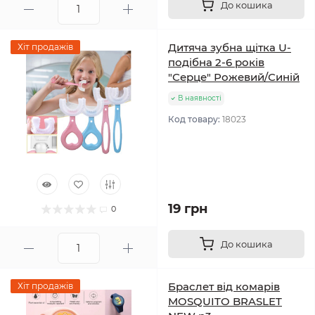
До кошика
Дитяча зубна щітка U-
Хіт продажів
подібна 2-6 років
"Серце" Рожевий/Синій
В наявності
Код товару:
18023
19 грн
0
До кошика
Браслет від комарів
Хіт продажів
MOSQUITO BRASLET