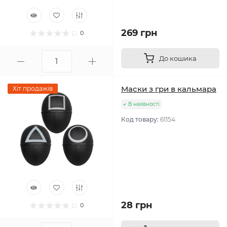
269 грн
0
До кошика
Маски з гри в кальмара
Хіт продажів
В наявності
Код товару:
61154
28 грн
0