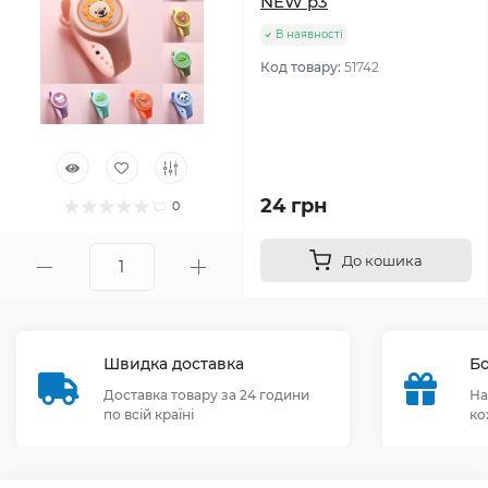
NEW p3
В наявності
Код товару:
51742
24 грн
0
До кошика
Швидка доставка
Бо
Доставка товару за 24 години
На
по всій країні
ко