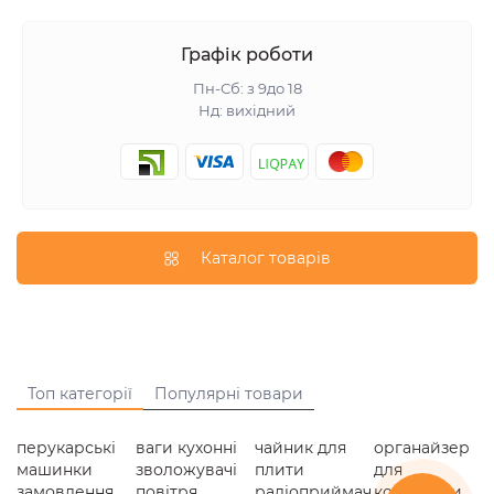
Графік роботи
Пн-Сб: з 9до 18
Нд: вихідний
Каталог товарів
Топ категорії
Популярні товари
перукарські
ваги кухонні
чайник для
органайзер
машинки
зволожувачі
плити
для
замовлення
повітря
радіоприймач
косметики