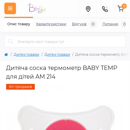
0
0
0
Опис товару
Характеристики
Відгуків
Питання
Дитячі товари
Дитячі товари
Дитяча соска термометр BABY
Дитяча соска термометр BABY TEMP
для дітей AM 214
Хіт продажів