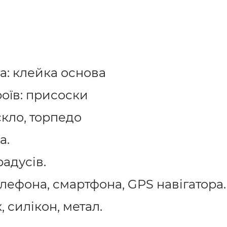
а: клейка основа
роїв: присоски
скло, торпедо
а.
адусів.
лефона, смартфона, GPS навігатора.
 силікон, метал.