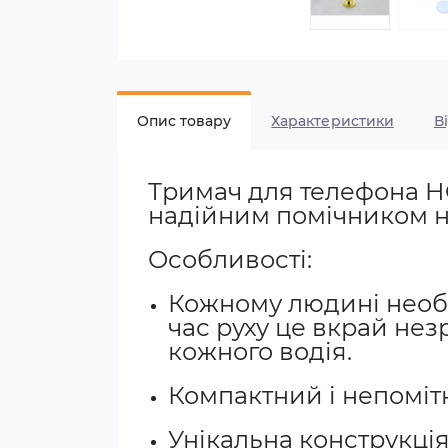
Опис товару
Характеристики
В
Тримач для телефона H
надійним помічником на
Особливості:
Кожному людині необх
час руху це вкрай нез
кожного водія.
Компактний і непомітн
Унікальна конструкція