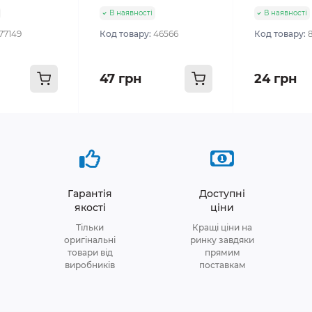
В наявності
В наявності
77149
Код товару:
46566
Код товару:
47 грн
24 грн
Гарантія
Доступні
якості
ціни
Тільки
Кращі ціни на
оригінальні
ринку завдяки
товари від
прямим
виробників
поставкам