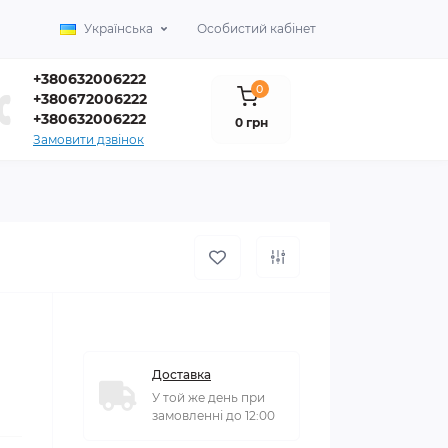
Українська
Особистий кабінет
+380632006222
0
+380672006222
+380632006222
0 грн
Замовити дзвінок
Доставка
У той же день при
замовленні до 12:00