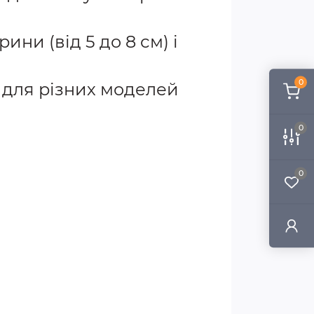
ни (від 5 до 8 см) і
0
 для різних моделей
0
0