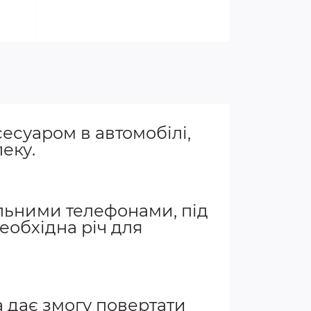
есуаром в автомобілі,
еку.
льними телефонами, під
еобхідна річ для
а дає змогу повертати