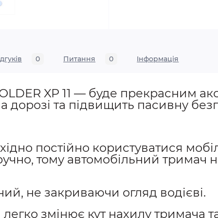
ідгуків
0
Питання
0
Iнформація
OLDER XP 11 — буде прекрасним акс
 дорозі та підвищить пасивну безп
ідно постійно користуватися мобі
ручно, тому автомобільний тримач н
ий, не закриваючи огляд водієві.
 легко змінює кут нахилу тримача т