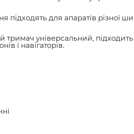
я підходять для апаратів різної шири
ий тримач універсальний, підходить
нів і навігаторів.
нні