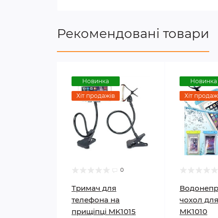
Рекомендовані товари
Новинка
Новинка
Хіт продажів
Хіт продаж
0
Тримач для
Водонеп
телефона на
чохол дл
прищіпці MK1015
MK1010