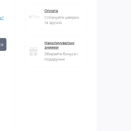
Оплата
Сплачуйте швидко
е?
та зручно
Накопичувальні
ка
знижки
Збирайте бонуси і
подарунки