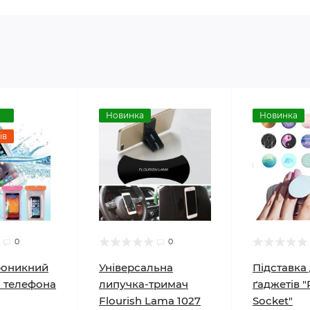
Новинка
Новинка
ів
0
0
роникний
Універсальна
Підставка
я телефона
липучка-тримач
ґаджетів 
Flourish Lama 1027
Socket"