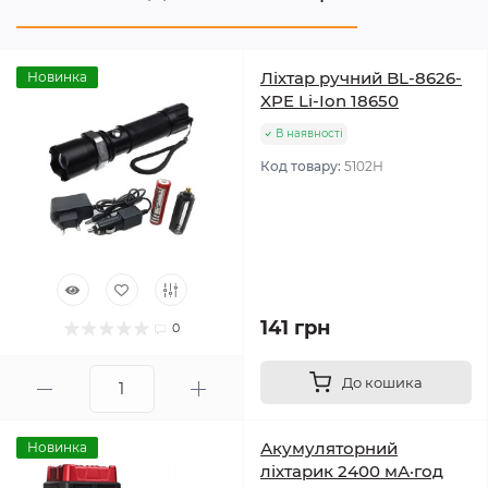
Ліхтар ручний BL-8626-
Новинка
XPE Li-Ion 18650
В наявності
Код товару:
5102Н
141 грн
0
До кошика
Акумуляторний
Новинка
ліхтарик 2400 мА·год