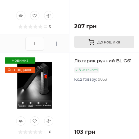
207 грн
0
До кошика
Ліхтарик ручний BL G61
Новинка
Хіт продажів
В наявності
Код товару:
9053
103 грн
0