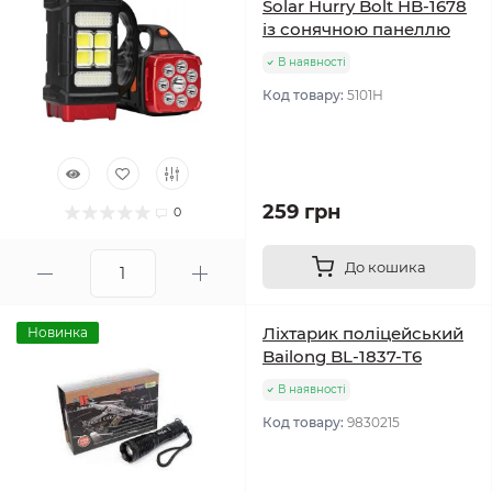
Solar Hurry Bolt HB-1678
із сонячною панеллю
В наявності
Код товару:
5101Н
259 грн
0
До кошика
Ліхтарик поліцейський
Новинка
Bailong BL-1837-T6
В наявності
Код товару:
9830215