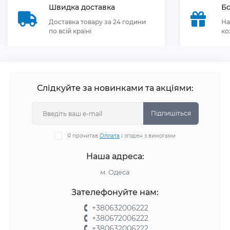
Швидка доставка
Бо
Доставка товару за 24 години
На
по всій країні
ко
Слідкуйте за новинками та акціями:
Підпишіться
Я прочитав
Оплата
і згоден з вимогами
Наша адреса:
м. Одеса
Зателефонуйте нам:
+380632006222
+380672006222
+380632006222