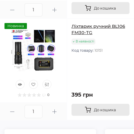
До кошика
Ліхтарик ручний BL106
Новинка
FM30-TG
В наявності
Код товару:
10151
395 грн
0
До кошика