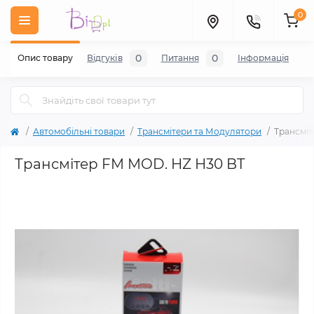
0
0
0
Опис товару
Відгуків
Питання
Iнформація
Автомобільні товари
Трансмітери та Модулятори
Трансміт
Трансмітер FM MOD. HZ H30 BT