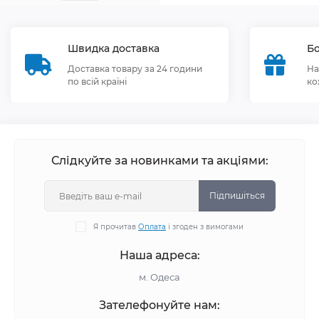
Швидка доставка
Бо
Доставка товару за 24 години
На
по всій країні
ко
Слідкуйте за новинками та акціями:
Підпишіться
Я прочитав
Оплата
і згоден з вимогами
Наша адреса:
м. Одеса
Зателефонуйте нам: