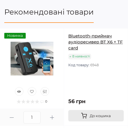
Рекомендовані товари
Bluetooth-приймач
Новинка
аудіоресивер BT X6 + TF
card
В наявності
Код товару:
6948
56 грн
0
До кошика