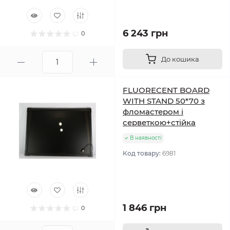
6 243 грн
0
До кошика
FLUORECENT BOARD
WITH STAND 50*70 з
фломастером і
серветкою+стійка
В наявності
Код товару:
6981
1 846 грн
0