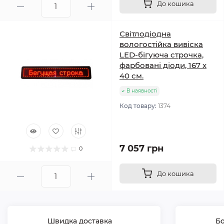
До кошика
Світлодіодна
вологостійка вивіска
LED-бігуюча строчка,
фарбовані діоди, 167 х
40 см.
В наявності
Код товару:
1374
7 057 грн
0
До кошика
Швидка доставка
Бо