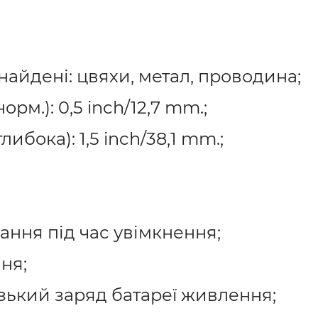
знайдені: цвяхи, метал, проводина;
рм.): 0,5 inch/12,7 mm.;
ибока): 1,5 inch/38,1 mm.;
ання під час увімкнення;
ня;
ький заряд батареї живлення;