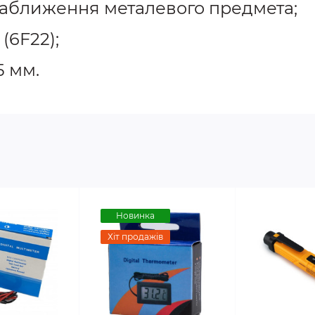
наближення металевого предмета;
(6F22);
5 мм.
Новинка
Хіт продажів