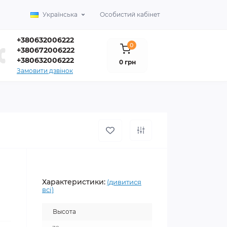
Українська
Особистий кабінет
+380632006222
0
+380672006222
+380632006222
0 грн
Замовити дзвінок
Характеристики:
(дивитися
всі)
Высота