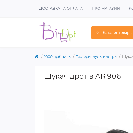
ДОСТАВКА ТА ОПЛАТА
ПРО МАГАЗИН
К
Каталог товарів
1000 дрібниць
Тестери, мультиметри
Шукач
Шукач дротів AR 906