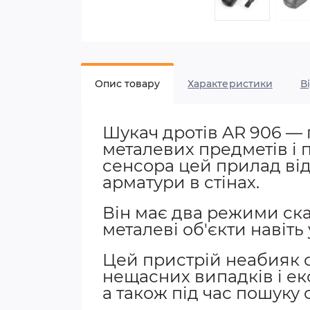
Опис товару
Характеристики
В
Шукач дротів AR 906 —
металевих предметів і
сенсора цей прилад від
арматури в стінах.
Він має два режими ска
металеві об'єкти навіть
Цей пристрій неабияк 
нещасних випадків і ек
а також під час пошуку