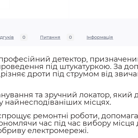
ідгуків
0
Питання
0
Iнформація
професійний детектор, призначени
 проведення під штукатуркою. За д
різняє дроти під струмом від звича
нування та зручний локатор, який 
 у найнесподіваніших місцях.
спрощує ремонтні роботи, допомаг
ономлячи час під час вибору місця 
 обриву електромережі.