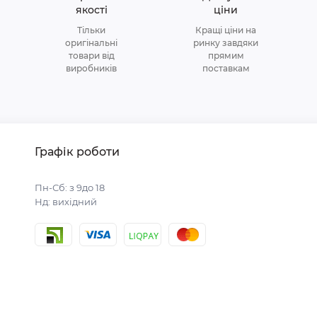
якості
ціни
Тільки
Кращі ціни на
оригінальні
ринку завдяки
товари від
прямим
виробників
поставкам
Графік роботи
Пн-Сб: з 9до 18
Нд: вихідний