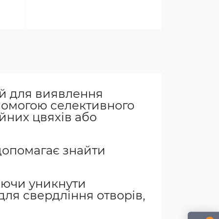
й для виявлення
опомогою селективного
йних цвяхів або
допомагає знайти
аючи уникнути
для свердління отворів,