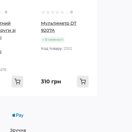
0
0
тний
Мультиметр DT
руги зі
9207A
і
В наявності
Код товару:
2302
ю
7478
310 грн
Зручна