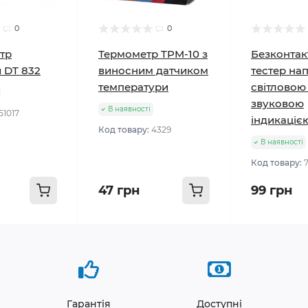
0
0
тр
Термометр TPM-10 з
Безконтак
 DT 832
виносним датчиком
тестер нап
температури
світловою 
звуковою
В наявності
51017
індикаціє
Код товару:
4329
В наявності
Код товару:
47 грн
99 грн
Гарантія
Доступні