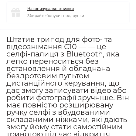
Накопичувальні знижки
Збирайте бонуси і подарунки
Штатив трипод для фото- та
відеознімання C10 — — це
селфі-палиця з Bluetooth, яка
легко переноситься без
встановлення й обладнана
бездротовим пультом
дистанційного керування, що
дає змогу записувати відео або
робити фотографії зручніше. Він
має повністю розширювану
ручку селфі з вбудованими
складаними ніжками, які дають
змогу йому стати самостійним
триногою під час відкриття.