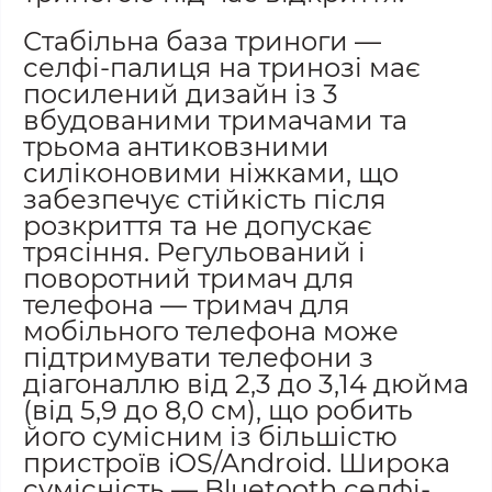
Стабільна база триноги —
селфі-палиця на тринозі має
посилений дизайн із 3
вбудованими тримачами та
трьома антиковзними
силіконовими ніжками, що
забезпечує стійкість після
розкриття та не допускає
трясіння. Регульований і
поворотний тримач для
телефона — тримач для
мобільного телефона може
підтримувати телефони з
діагоналлю від 2,3 до 3,14 дюйма
(від 5,9 до 8,0 см), що робить
його сумісним із більшістю
пристроїв iOS/Android. Широка
сумісність — Bluetooth селфі-