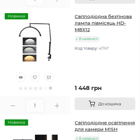
Світлодіодна безтінова
Новинка
лампа півмісяць HD-
M8X12
В наявності
Код товару:
41747
1 448 грн
0
До кошика
Світлодіодне освітлення
Новинка
для камери M15H
В наявності