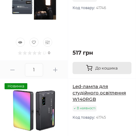
Код товару:
41746
517 грн
0
До кошика
Led-лампа для
Новинка
студійного освітлення
W140RGB
В наявності
Код товару:
41745