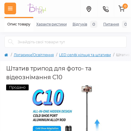
0
0
0
Опис товару
Характеристики
Відгуків
Питання
Ліхтарики/Освітлення
LED селфі кільця та штативи
Штатив 
Штатив трипод для фото- та
відеознімання C10
Продано