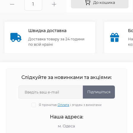
До кошика
Швидка доставка
Бо
Доставка товару за 24 години
На
по всій країні
ко
Слідкуйте за новинками та акціями:
Підпишіться
Я прочитав
Оплата
і згоден з вимогами
Наша адреса:
м. Одеса