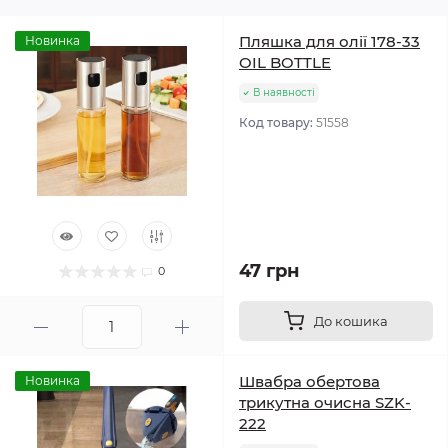
Пляшка для олії 178-33
Новинка
OIL BOTTLE
В наявності
Код товару:
51558
47 грн
0
До кошика
Швабра обертова
Новинка
трикутна очисна SZK-
222