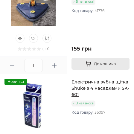
В наявності
Код товару:
41776
155 грн
0
До кошика
Електрична зубна щітка
Новинка
Shuke з 4 насадками SK-
601
В наявності
Код товару:
36097