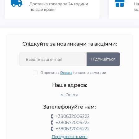
Доставка товару за 24 години
На
по всій країні
ко
Слідкуйте за новинками та акціями:
Підпишіться
Я прочитав
Оплата
і згоден з вимогами
Наша адреса:
м. Одеса
Зателефонуйте нам:
+380632006222
+380672006222
+380632006222
Передзвоніть мені