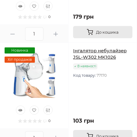
179 грн
0
До кошика
Інгалятор небулайзер
Новинка
JSL-W302 MK1026
Хіт продажів
В наявності
Код товару:
77170
103 грн
0
До кошика