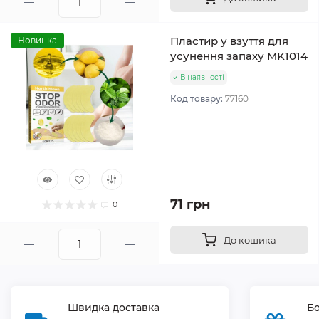
Пластир у взуття для
Новинка
усунення запаху MK1014
В наявності
Код товару:
77160
71 грн
0
До кошика
Швидка доставка
Бо