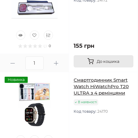
Код товару:
24172
155 грн
0
До кошика
Смартгодинник Smart
Новинка
Watch HiWatchPro T20
ULTRA з 4 ремінцями
В наявності
Код товару:
24170