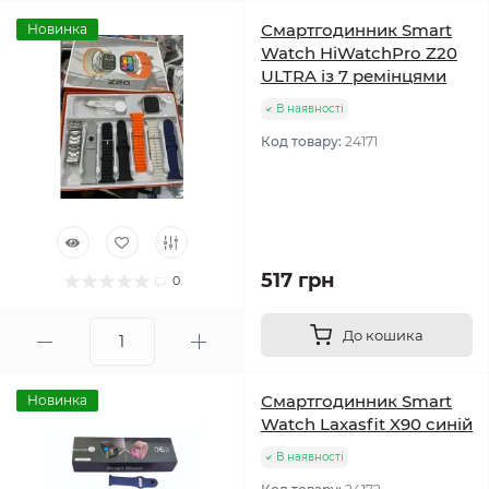
Смартгодинник Smart
Новинка
Watch HiWatchPro Z20
ULTRA із 7 ремінцями
В наявності
Код товару:
24171
517 грн
0
До кошика
Смартгодинник Smart
Новинка
Watch Laxasfit X90 синій
В наявності