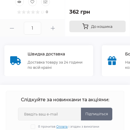
362 грн
0
До кошика
Швидка доставка
Бо
Доставка товару за 24 години
На
по всій країні
ко
Слідкуйте за новинками та акціями:
Підпишіться
Я прочитав
Оплата
і згоден з вимогами