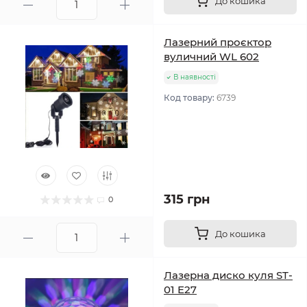
До кошика
Лазерний проєктор
вуличний WL 602
В наявності
Код товару:
6739
315 грн
0
До кошика
Лазерна диско куля ST-
01 E27