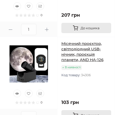
207 грн
0
До кошика
Місячний проєктор,
світлодіодний USB-
нічник, проєкція
планети, AND HA-126
В наявності
Код товару:
34306
103 грн
0