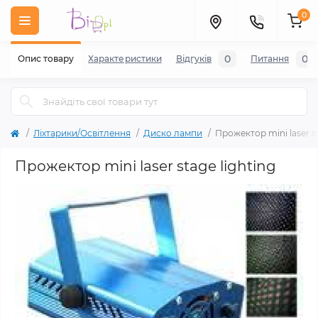
0
0
0
Опис товару
Характеристики
Відгуків
Питання
Ліхтарики/Освітлення
Диско лампи
Прожектор mini laser st
Прожектор mini laser stage lighting