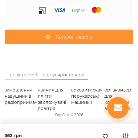
Каталог товарів
Топ категорії
Популярні товари
замовлення
чайник для
соковитискач
органайзер
навушників
плити
перукарські
для
радіоприймач
зволожувачі
машинки
косметики
повітря
ваги кухонні
Big Opt © 2026
362 грн