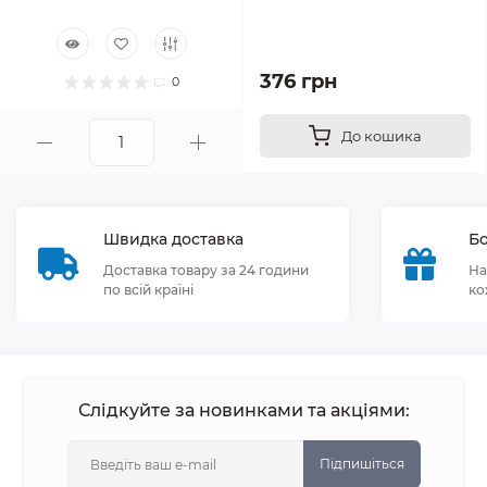
376 грн
0
До кошика
Швидка доставка
Бо
Доставка товару за 24 години
На
по всій країні
ко
Слідкуйте за новинками та акціями:
Підпишіться