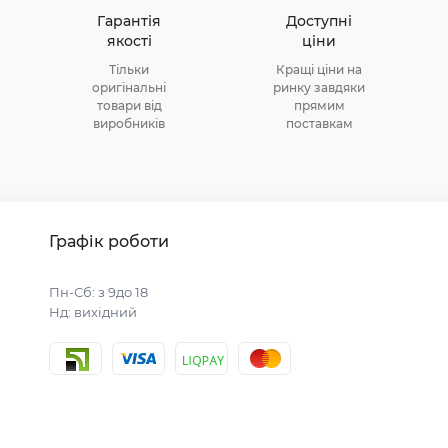
Гарантія
Доступні
якості
ціни
Тільки
Кращі ціни на
оригінальні
ринку завдяки
товари від
прямим
виробників
поставкам
Графік роботи
Пн-Сб: з 9до 18
Нд: вихідний