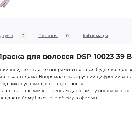
ідгуків
0
Питання
0
Iнформація
Праска для волосся DSP 10023 39 В
ний швидко та легко випрямити волосся будь-якої довж
мо в себе вдома. Випрямляч має зручний цифровий світ
ід виконуваних дій і стану волосся.
 та спеціальним кріпленням дасть змогу повісити прасок
 надавати йому бажаного об'єму та форми.