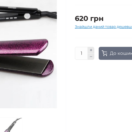
620 грн
Знайшли даний товар дешевш
До коши