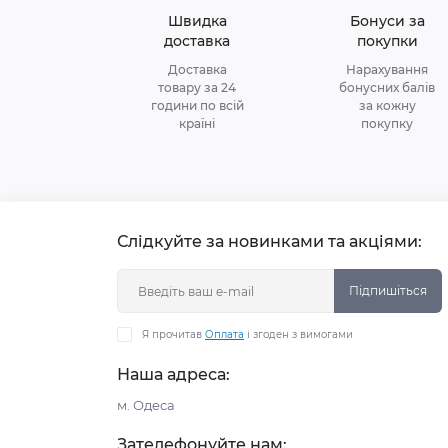
Швидка
Бонуси за
доставка
покупки
Доставка
Нарахування
товару за 24
бонусних балів
години по всій
за кожну
країні
покупку
Слідкуйте за новинками та акціями:
Підпишіться
Я прочитав
Оплата
і згоден з вимогами
Наша адреса:
м. Одеса
Зателефонуйте нам: