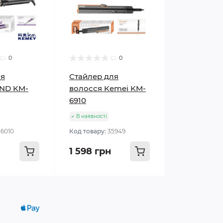
0
0
ля
Стайлер для
AND KM-
волосся Kemei KM-
6910
В наявності
36010
Код товару:
35949
1 598 грн