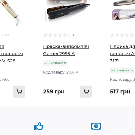
0
0
ля
Праска-випрямляч
Плойка д
я волосся
Gemei 2995 А
волосся 
 V-528
3171
В наявності
В наявності
Код товару:
2995 А
51466
Код товару:
259 грн
517 грн