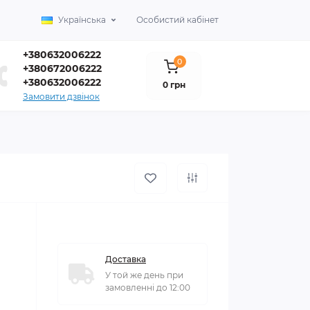
Українська
Особистий кабінет
+380632006222
0
+380672006222
+380632006222
0 грн
Замовити дзвінок
Доставка
У той же день при
замовленні до 12:00