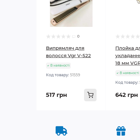
0
Випрямляч для
Плойка д
волосся Vgr V-522
укладанн
18 мм VGR
В наявності
В наявності
Код товару:
51559
Код товару:
517 грн
642 грн