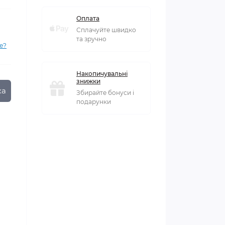
Оплата
Сплачуйте швидко
та зручно
е?
Накопичувальні
знижки
ка
Збирайте бонуси і
подарунки