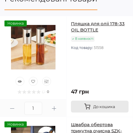
Пляшка для олії 178-33
Новинка
OIL BOTTLE
В наявності
Код товару:
51558
47 грн
0
До кошика
Швабра обертова
Новинка
трикутна очисна SZK-