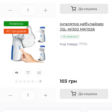
До кошика
Інгалятор небулайзер
Новинка
JSL-W302 MK1026
Хіт продажів
В наявності
Код товару:
77170
103 грн
0
До кошика