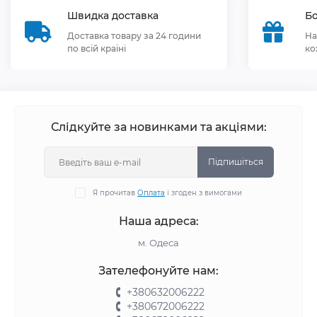
Швидка доставка
Бо
Доставка товару за 24 години
На
по всій країні
ко
Слідкуйте за новинками та акціями:
Підпишіться
Я прочитав
Оплата
і згоден з вимогами
Наша адреса:
м. Одеса
Зателефонуйте нам:
+380632006222
+380672006222