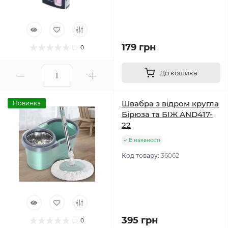
179 грн
0
До кошика
Швабра з відром кругла
Новинка
Бірюза та БІЖ AND417-
22
В наявності
Код товару:
36062
395 грн
0