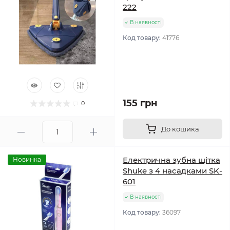
222
В наявності
Код товару:
41776
155 грн
0
До кошика
Електрична зубна щітка
Новинка
Shuke з 4 насадками SK-
601
В наявності
Код товару:
36097