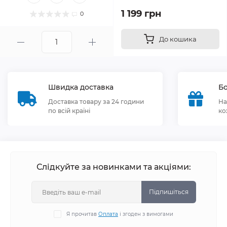
1 199 грн
0
До кошика
Швидка доставка
Бо
Доставка товару за 24 години
На
по всій країні
ко
Слідкуйте за новинками та акціями:
Підпишіться
Я прочитав
Оплата
і згоден з вимогами