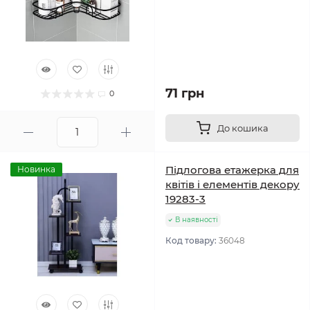
71 грн
0
До кошика
Підлогова етажерка для
Новинка
квітів і елементів декору
19283-3
В наявності
Код товару:
36048