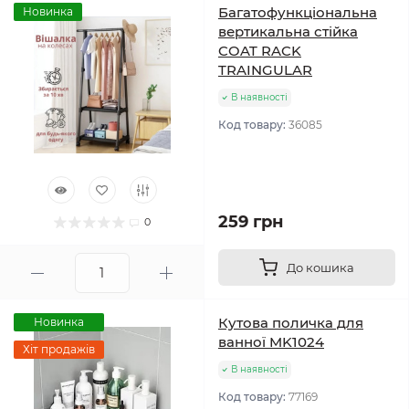
Багатофункціональна
Новинка
вертикальна стійка
COAT RACK
TRAINGULAR
В наявності
Код товару:
36085
259 грн
0
До кошика
Кутова поличка для
Новинка
ванної MK1024
Хіт продажів
В наявності
Код товару:
77169