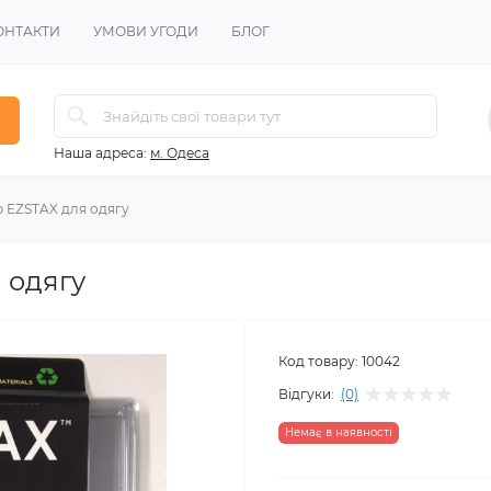
ОНТАКТИ
УМОВИ УГОДИ
БЛОГ
Наша адреса:
м. Одеса
 EZSTAX для одягу
 одягу
Код товару:
10042
Відгуки:
(0)
Немає в наявності