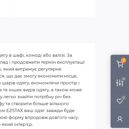
гу в шафі, комоді або валізі. За
0
ад і продовжити термін експлуатації
лу, який витримує регулярне
ся, що дає змогу економити місце,
0
 шарів одягу, економлячи простір і
в та інших видів одягу, а також може
 легко знайти потрібну річ без
0
у та створити більше вільного
ером EZSTAX ваш одяг завжди буде
 свою форму впродовж довгого часу.
-який інтер'єр.