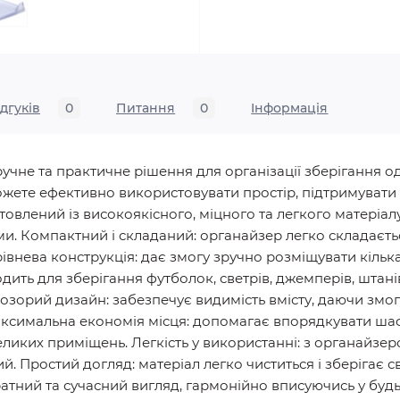
ідгуків
0
Питання
0
Iнформація
чне та практичне рішення для організації зберігання одя
ете ефективно використовувати простір, підтримувати л
отовлений із високоякісного, міцного та легкого матеріа
и. Компактний і складаний: органайзер легко складаєть
рівнева конструкція: дає змогу зручно розміщувати кілька
одить для зберігання футболок, светрів, джемперів, штані
озорий дизайн: забезпечує видимість вмісту, даючи змогу
аксимальна економія місця: допомагає впорядкувати шаф
еликих приміщень. Легкість у використанні: з органайз
й. Простий догляд: матеріал легко чиститься і зберігає
ратний та сучасний вигляд, гармонійно вписуючись у будь