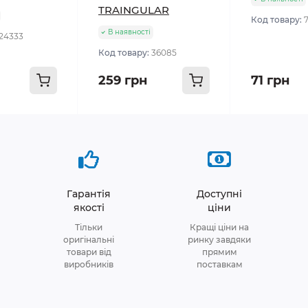
TRAINGULAR
Код товару:
В наявності
24333
Код товару:
36085
259 грн
71 грн
Гарантія
Доступні
якості
ціни
Тільки
Кращі ціни на
оригінальні
ринку завдяки
товари від
прямим
виробників
поставкам