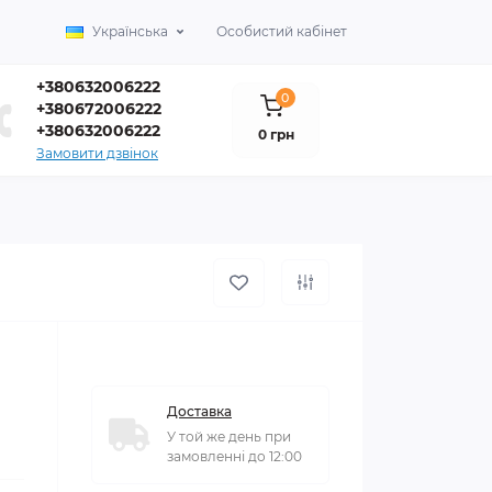
Українська
Особистий кабінет
+380632006222
0
+380672006222
+380632006222
0 грн
Замовити дзвінок
Доставка
У той же день при
замовленні до 12:00