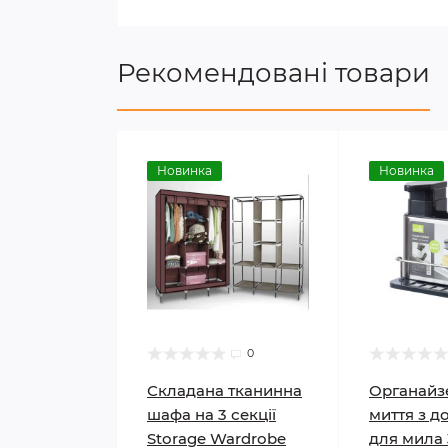
Рекомендовані товари
Новинка
Новинка
0
Складана тканинна
Органайз
шафа на 3 секції
миття з д
Storage Wardrobe
для мила 