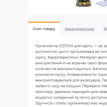
Опис товару
Характеристики
В
Організатор EZSTAX для одягу — це зру
допомогою цього органайзера ви змож
одягу. Характеристики: Матеріал: виг
використання й не втрачає своєї форм
коли він не використовується. Багато
уникаючи хаосу. Універсальність: підх
використовуватися для аксесуарів. Пр
зайвого часу на пошуки. Переваги: М
простору, ідеально підходить для нев
акуратно складений та легко доступни
Зручність і стиль: органайзер має аку