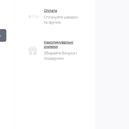
Оплата
Сплачуйте швидко
та зручно
ь
Накопичувальні
знижки
Збирайте бонуси і
подарунки