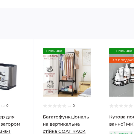
Новинка
Новинка
Хіт продажі
0
0
ер для
Багатофункціональ
Кутова по
озатором
на вертикальна
ванної MK
3-в-1
стійка COAT RACK
В наявності