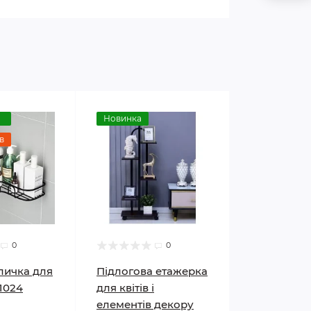
Новинка
в
0
0
личка для
Підлогова етажерка
1024
для квітів і
елементів декору