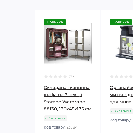
Новинка
Новинка
0
Складана тканинна
Органайз
шафа на 3 секції
миття з д
Storage Wardrobe
для мила 
88130, 130х45х175 см
В наявності
В наявності
Код товару:
Код товару:
23784