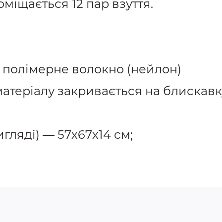
міщається 12 пар взуття.
і полімерне волокно (нейлон)
атеріалу закривається на блискавк
игляді) — 57х67х14 см;