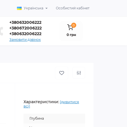
Українська
Особистий кабінет
+380632006222
0
+380672006222
+380632006222
0 грн
Замовити дзвінок
Характеристики:
(дивитися
всі)
Глубина