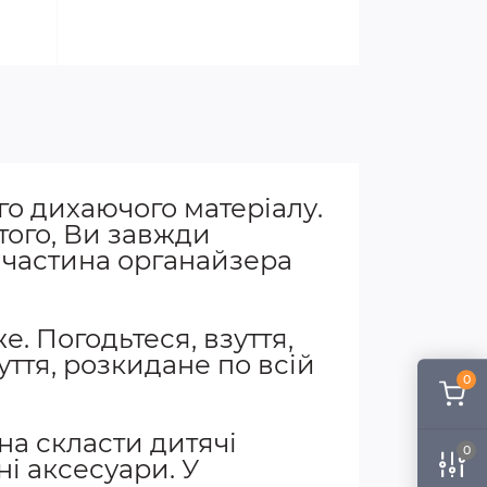
го дихаючого матеріалу.
 того, Ви завжди
я частина органайзера
е. Погодьтеся, взуття,
уття, розкидане по всій
0
.
на скласти дитячі
0
ні аксесуари. У