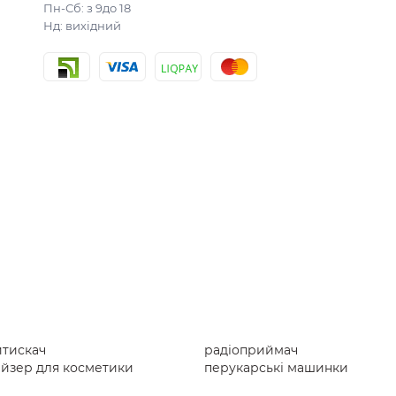
Пн-Сб: з 9до 18
Нд: вихідний
итискач
радіоприймач
айзер для косметики
перукарські машинки