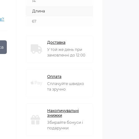
14
Длина
е?
67
Доставка
ка
У той же день при
замовленні до 12:00
Оплата
Сплачуйте швидко
та зручно
Накопичувальні
знижки
Збирайте бонуси і
подарунки