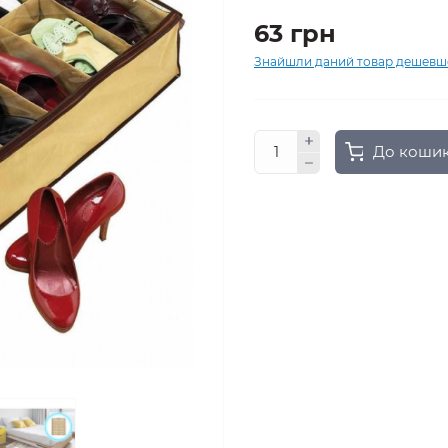
63 грн
Знайшли даний товар дешевш
До коши