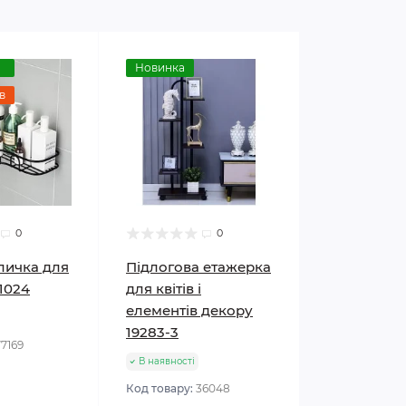
Новинка
в
0
0
личка для
Підлогова етажерка
1024
для квітів і
елементів декору
19283-3
77169
В наявності
Код товару:
36048