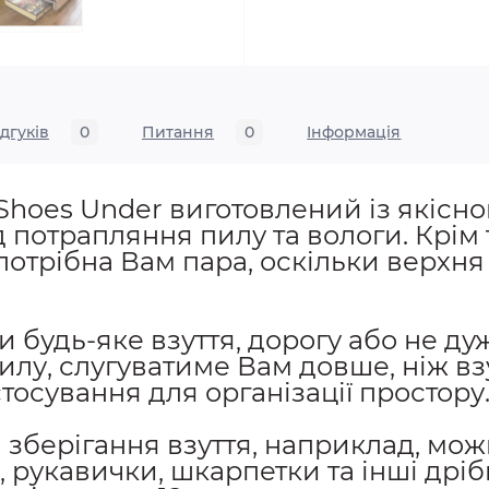
ідгуків
0
Питання
0
Iнформація
 Shoes Under виготовлений із якісно
д потрапляння пилу та вологи. Крім
потрібна Вам пара, оскільки верхн
 будь-яке взуття, дорогу або не дуж
илу, слугуватиме Вам довше, ніж вз
тосування для організації простору
я зберігання взуття, наприклад, мож
 рукавички, шкарпетки та інші дріб