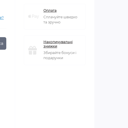
Оплата
Сплачуйте швидко
е?
та зручно
Накопичувальні
ка
знижки
Збирайте бонуси і
подарунки