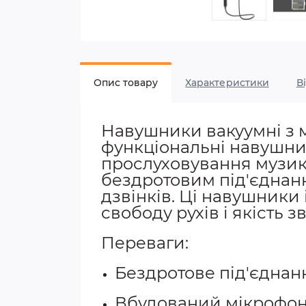
Опис товару
Характеристики
В
Навушники вакуумні з 
функціональні навушники
прослуховування музик
бездротовим під'єднан
дзвінків. Ці навушники 
свободу рухів і якість з
Переваги:
Бездротове під'єднанн
Вбудований мікрофон 