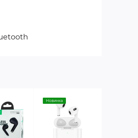
luetooth
Новинка