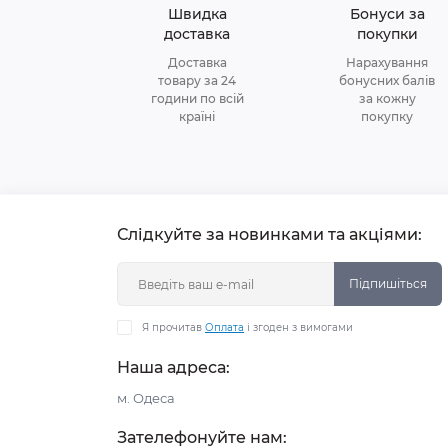
Швидка
Бонуси за
доставка
покупки
Доставка
Нарахування
товару за 24
бонусних балів
години по всій
за кожну
країні
покупку
Слідкуйте за новинками та акціями:
Підпишіться
Я прочитав
Оплата
і згоден з вимогами
Наша адреса:
м. Одеса
Зателефонуйте нам: