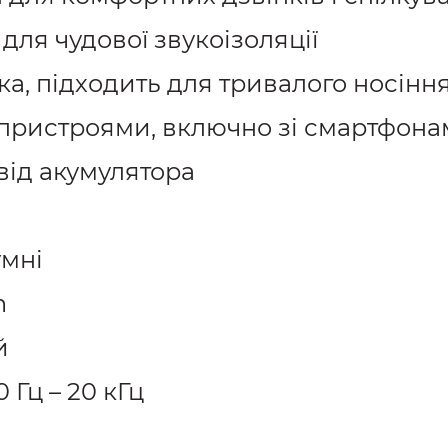
для чудової звукоізоляції
ка, підходить для тривалого носінн
и пристроями, включно зі смартфон
від акумулятора
умні
h
й
 Гц – 20 кГц