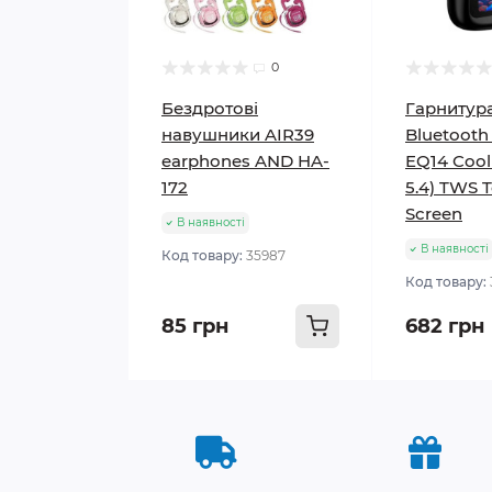
0
Бездротові
Гарнитур
навушники AIR39
Bluetoot
earphones AND HA-
EQ14 Cool
172
5.4) TWS 
Screen
В наявності
В наявності
Код товару:
35987
Код товару:
85 грн
682 грн