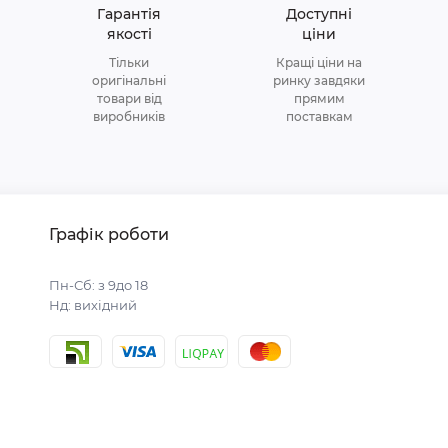
Гарантія
Доступні
якості
ціни
Тільки
Кращі ціни на
оригінальні
ринку завдяки
товари від
прямим
виробників
поставкам
Графік роботи
Пн-Сб: з 9до 18
Нд: вихідний