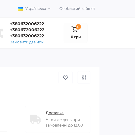
Українська
Особистий кабінет
+380632006222
0
+380672006222
+380632006222
0 грн
Замовити дзвінок
Доставка
У той же день при
замовленні до 12:00