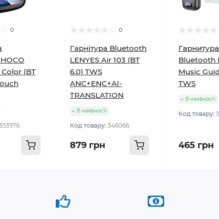
0
0
а
Гарнітура Bluetooth
Гарнитура
h HOCO
LENYES Air 103 (BT
Bluetooth
 Color (BT
6.0) TWS
Music Guid
Touch
ANC+ENC+AI-
TWS
TRANSLATION
В наявності
В наявності
Код товару:
353976
Код товару:
346066
879 грн
465 грн