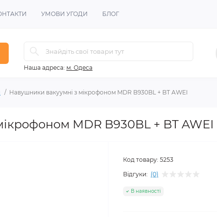
ОНТАКТИ
УМОВИ УГОДИ
БЛОГ
Наша адреса:
м. Одеса
и
Навушники вакуумні з мікрофоном MDR B930BL + BT AWEI
мікрофоном MDR B930BL + BT AWEI
Код товару:
5253
Відгуки:
(0)
В наявності