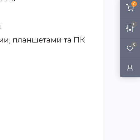
0
я
0
ами, планшетами та ПК
0