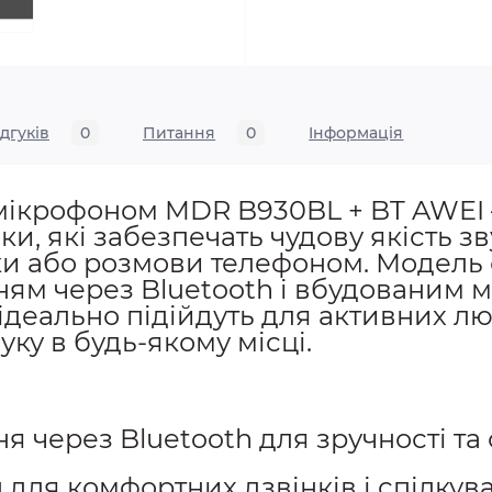
ідгуків
0
Питання
0
Iнформація
мікрофоном MDR B930BL + BT AWEI —
, які забезпечать чудову якість зв
и або розмови телефоном. Модель
ням через Bluetooth і вбудованим 
ідеально підійдуть для активних лю
вуку в будь-якому місці.
я через Bluetooth для зручності та
для комфортних дзвінків і спілкув