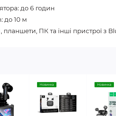
ятора: до 6 годин
: до 10 м
, планшети, ПК та інші пристрої з B
Новинка
Новинка