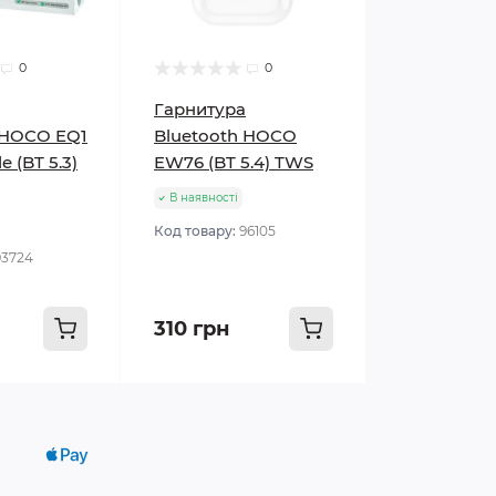
0
0
Гарнитура
 HOCO EQ1
Bluetooth HOCO
e (BT 5.3)
EW76 (BT 5.4) TWS
В наявності
Код товару:
96105
93724
310 грн