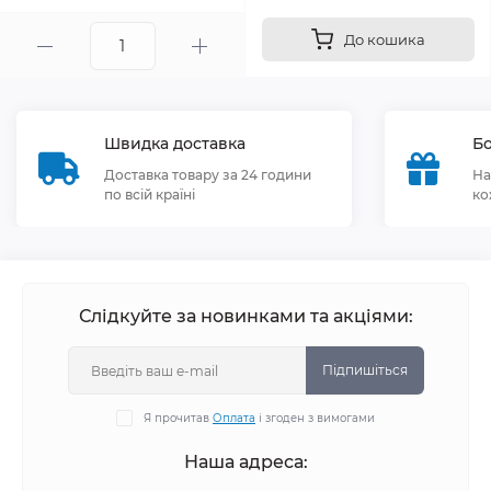
До кошика
Швидка доставка
Бо
Доставка товару за 24 години
На
по всій країні
ко
Слідкуйте за новинками та акціями:
Підпишіться
Я прочитав
Оплата
і згоден з вимогами
Наша адреса: