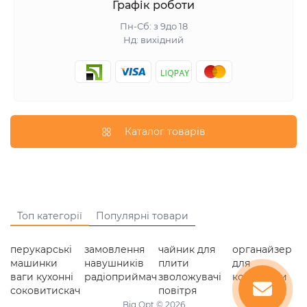
Графік роботи
Пн-Сб: з 9до 18
Нд: вихідний
Каталог товарів
Топ категорії
Популярні товари
перукарські
замовлення
чайник для
органайзер
машинки
навушників
плити
для
ваги кухонні
радіоприймач
зволожувачі
косметики
соковитискач
повітря
Big Opt © 2026