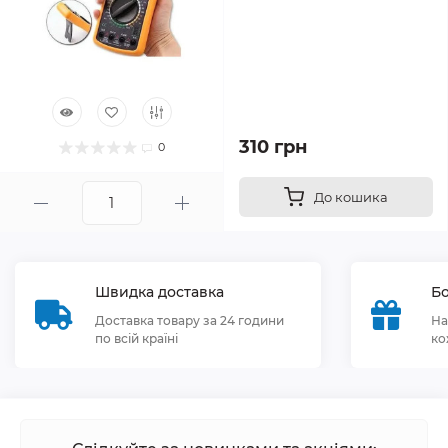
310 грн
0
До кошика
Швидка доставка
Бо
Доставка товару за 24 години
На
по всій країні
ко