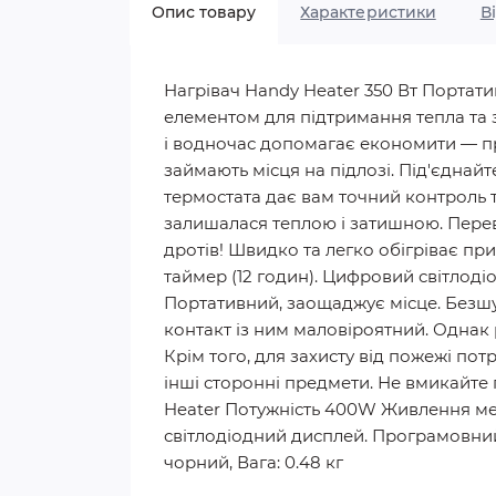
Опис товару
Характеристики
В
Нагрівач Handy Heater 350 Вт Портат
елементом для підтримання тепла та за
і водночас допомагає економити — при
займають місця на підлозі. Під'єднайт
термостата дає вам точний контроль 
залишалася теплою і затишною. Пере
дротів! Швидко та легко обігріває п
таймер (12 годин). Цифровий світлоді
Портативний, заощаджує місце. Безш
контакт із ним маловіроятний. Однак 
Крім того, для захисту від пожежі по
інші сторонні предмети. Не вмикайте
Heater Потужність 400W Живлення мер
світлодіодний дисплей. Програмовний 
чорний, Вага: 0.48 кг