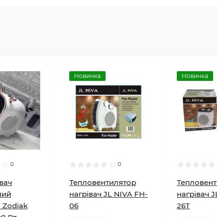
Новинка
Новинка
0
0
івач
Тепловентилятор
Тепловент
ний
нагрівач JL NIVA FH-
нагрівач J
 Zodiak
06
26T