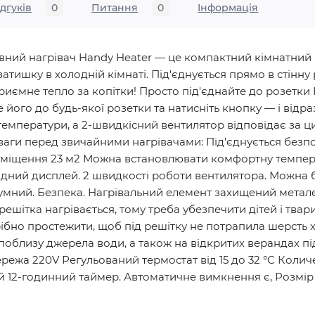
ідгуків
0
Питання
0
Iнформація
ивний нагрівач Handy Heater — це компактний кімнатний
тишку в холодній кімнаті. Під'єднується прямо в стінну 
ємне тепло за копітки! Просто під'єднайте до розетки H
е його до будь-якої розетки та натисніть кнопку — і відр
температури, а 2-швидкісний вентилятор відповідає за ц
ваги перед звичайними нагрівачами: Під'єднується без
риміщення 23 м2 Можна встановлювати комфортну темпера
одний дисплей. 2 швидкості роботи вентилятора. Можна б
умний. Безпека. Нагрівальний елемент захищений метал
решітка нагрівається, тому треба убезпечити дітей і твар
трібно простежити, щоб під решітку не потрапила шерсть х
 поблизу джерела води, а також на відкритих верандах п
ежа 220V Регульований термостат від 15 до 32 °C Коли
12-годинний таймер. Автоматичне вимкнення є, Розмір (Д