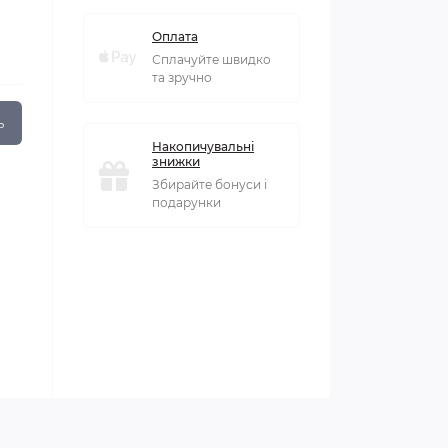
Оплата
Сплачуйте швидко
та зручно
ь
Накопичувальні
знижки
Збирайте бонуси і
подарунки