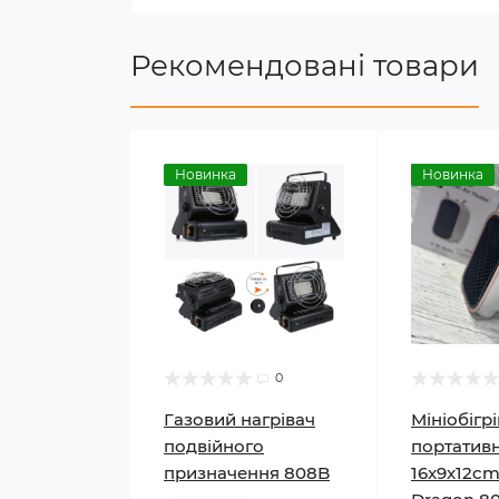
Рекомендовані товари
Новинка
Новинка
0
Газовий нагрівач
Мініобігр
подвійного
портатив
призначення 808B
16x9x12cm