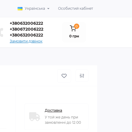
Українська
Особистий кабінет
+380632006222
0
+380672006222
+380632006222
0 грн
Замовити дзвінок
Доставка
У той же день при
замовленні до 12:00