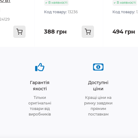
0 Вт
В наявності
В наявності
Код товару:
13236
Код товару:
24129
388 грн
494 грн
Гарантія
Доступні
якості
ціни
Тільки
Кращі ціни на
оригінальні
ринку завдяки
товари від
прямим
виробників
поставкам