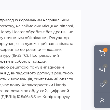
 прилад із керамічним нагрівальним
розетку, не займаючи місця на підлозі,
andy Heater обробляє без дротів і не
азу почнеться обігрівання, Регулятор
иркуляцію за духом, щоб ваша кімната
посередньо до розетки — жодних
0
туру (15-32 °C). Програмовний
рати із собою в поїздки.
0
евою решіткою, тому випадковий
ин від випадкового дотику з решіткою.
атніх вихованців, синтетичний одяг та
0
ід час дощу. Характеристики Handy
чество режимов обдува: 2, Цифровий
/В/Ш); 10.5x16x8.5 см Колір корпусу