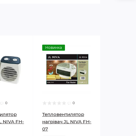
Новинка
0
0
илятор
Тепловентилятор
L NIVA FH-
нагрівач JL NIVA FH-
07