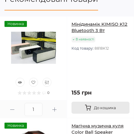
Мінідинамік KIMISO K12
Новинка
Bluetooth 3 Вт
В наявності
Код товару:
8818K12
155 грн
0
До кошика
Магічна музична куля
Новинка
Color Ball Speaker