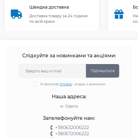
Швидка доставка
Бо
Доставка товару за 24 години
На
по всій країні
ко
Слідкуйте за новинками та акціями:
Підпишіться
Я прочитав
Оплата
і згоден з вимогами
Наша адреса:
м. Одеса
Зателефонуйте нам:
+380632006222
+380672006222