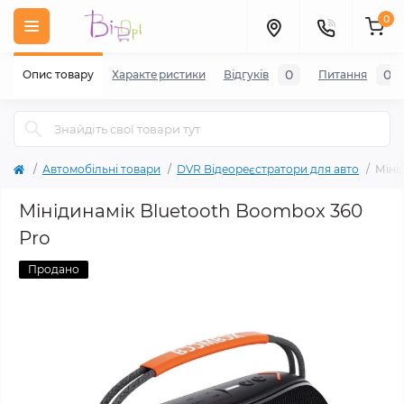
0
0
0
Опис товару
Характеристики
Відгуків
Питання
Автомобільні товари
DVR Відеореєстратори для авто
Міні
Мінідинамік Bluetooth Boombox 360
Pro
Продано