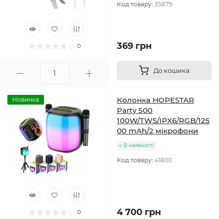
Код товару:
35879
369 грн
0
До кошика
Колонка HOPESTAR
Новинка
Party 500
100W/TWS/IPX6/RGB/125
00 mAh/2 мікрофони
В наявності
Код товару:
41800
4 700 грн
0