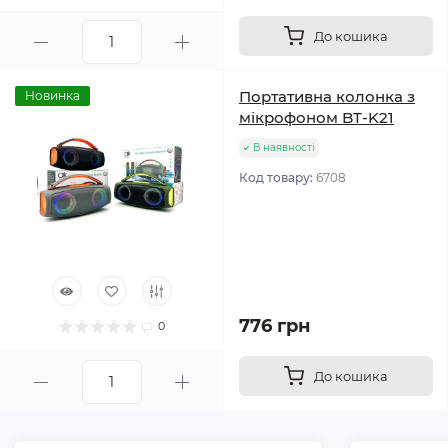
До кошика
Портативна колонка з
Новинка
мікрофоном BT-K21
В наявності
Код товару:
6708
776 грн
0
До кошика