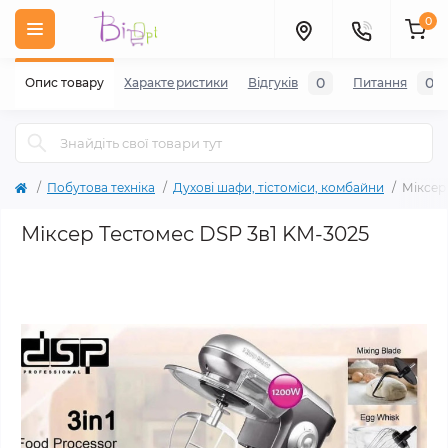
0
0
0
Опис товару
Характеристики
Відгуків
Питання
Побутова техніка
Духові шафи, тістоміси, комбайни
Міксер
Міксер Тестомес DSP 3в1 KM-3025