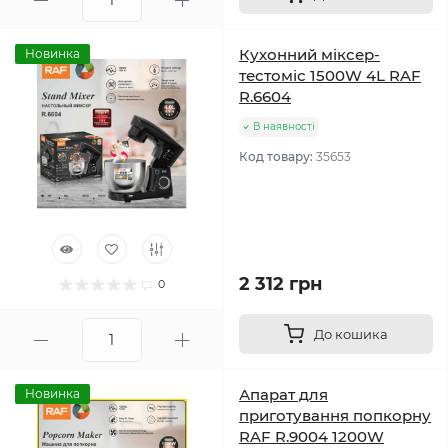
Кухонний міксер-
Новинка
тестоміс 1500W 4L RAF
R.6604
В наявності
Код товару:
35653
2 312 грн
0
До кошика
Апарат для
Новинка
приготування попкорну
RAF R.9004 1200W