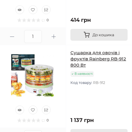
414 грн
0
До кошика
Сушарка для овочів і
фруктів Rainberg RB-912
800 Вт
В наявності
Код товару:
RB-912
1 137 грн
0