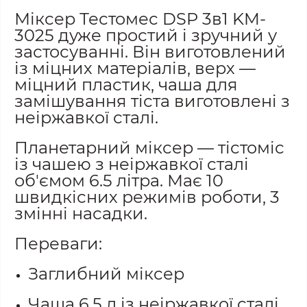
Міксер Тестомес DSP 3в1 KM-
3025 дуже простий і зручний у
застосуванні. Він виготовлений
із міцних матеріалів, верх —
міцний пластик, чаша для
замішування тіста виготовлені з
неіржавкої сталі.
Планетарний міксер — тістоміс
із чашею з неіржавкої сталі
об'ємом 6.5 літра. Має 10
швидкісних режимів роботи, 3
змінні насадки.
Переваги:
Заглибний міксер
Чаша 6.5 л із неіржавкої сталі,