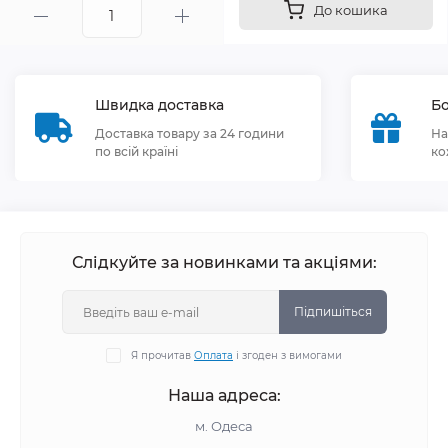
До кошика
Швидка доставка
Бо
Доставка товару за 24 години
На
по всій країні
ко
Слідкуйте за новинками та акціями:
Підпишіться
Я прочитав
Оплата
і згоден з вимогами
Наша адреса:
м. Одеса