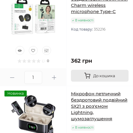
Charm wireless
microphone Type-C
В наявності
Код товару:
352216
362 грн
0
До кошика
Мікрофон петличний
Новинка
бездротовий подвійний
SX21 з роз'ємом
Lightning,
шумозаглушення
В наявності