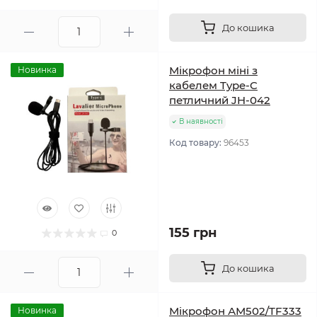
До кошика
Мікрофон міні з
Новинка
кабелем Type-C
петличний JH-042
В наявності
Код товару:
96453
155 грн
0
До кошика
Мікрофон АМ502/TF333
Новинка