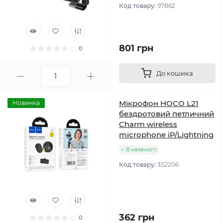
Код товару:
97862
801 грн
0
До кошика
Мікрофон HOCO L21
Новинка
бездротовий петличний
Charm wireless
microphone iP/Lightning
В наявності
Код товару:
352206
362 грн
0