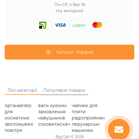
Пн-Сб: з 9до 18
Нд: вихідний
Каталог товарів
Топ категорії
Популярні товари
органайзер
ваги кухонні
чайник для
для
замовлення
плити
косметики
навушників
радіоприймач
зволожувачі
соковитискач
перукарські
повітря
машинки
Big Opt © 2026