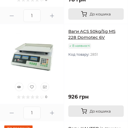
До кошика
Ваги ACS 50kg/5g MS
228 Domotec 6V
В наявності
Код товару:
2851
926 грн
0
До кошика