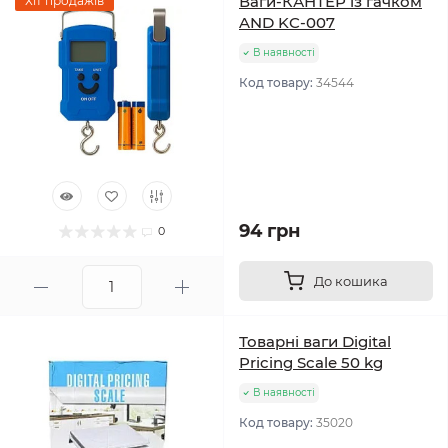
Ваги-КАНТЕР із гачком
Хіт продажів
AND KC-007
В наявності
Код товару:
34544
94 грн
0
До кошика
Товарні ваги Digital
Pricing Scale 50 kg
В наявності
Код товару:
35020