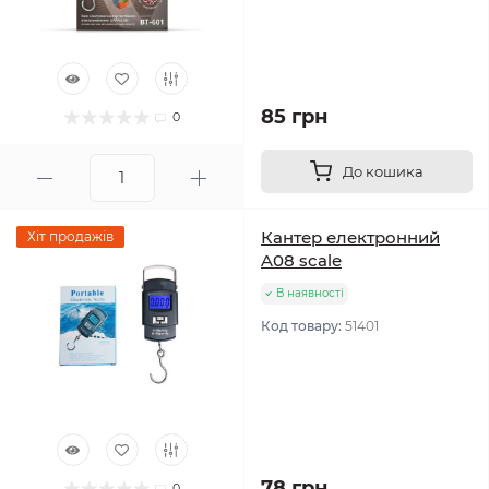
85 грн
0
До кошика
Кантер електронний
Хіт продажів
A08 scale
В наявності
Код товару:
51401
78 грн
0