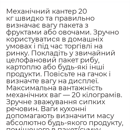
Механічний кантер 20
кг швидко та правильно
визначає вагу пакета з
фруктами або овочами. Зручно
користуватися в домашніх
умовах і під час торгівлі на
ринку. Покладіть у звичайний
целофановий пакет рибу,
картоплю або будь-які інші
продукти. Повісьте на гачок і
визначте вагу на дисплеї.
Максимальна вантажність
механічних ваг — 20 кілограмів.
Зручне зважування сипких
речовин. Ваги кухонні
допомагають визначити масу
абсолютно будь-якого продукту,
поміщеного в пакет/сумку.