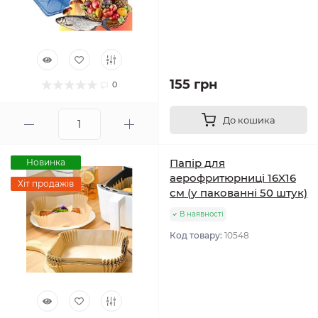
155 грн
0
До кошика
Папір для
Новинка
аерофритюрниці 16X16
Хіт продажів
см (у пакованні 50 штук)
В наявності
Код товару:
10548