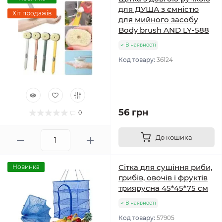
для ДУША з ємністю
Хіт продажів
для мийного засобу
Body brush AND LY-588
В наявності
Код товару:
36124
56 грн
0
До кошика
Сітка для сушіння риби,
Новинка
грибів, овочів і фруктів
триярусна 45*45*75 см
В наявності
Код товару:
57905