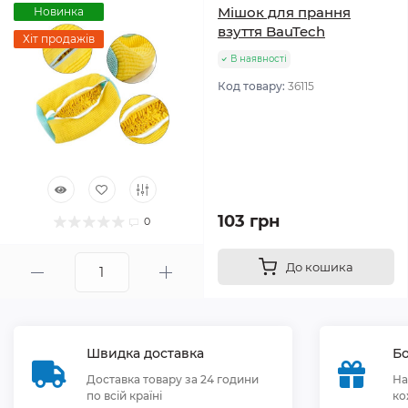
Мішок для прання
Новинка
взуття BauTech
Хіт продажів
В наявності
Код товару:
36115
103 грн
0
До кошика
Швидка доставка
Бо
Доставка товару за 24 години
На
по всій країні
ко