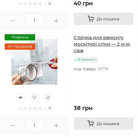
40 грн
0
До кошика
Стрічка для ремонту
Новинка
москітної сітки — 2 м·м,
Хіт продажів
сіра
В наявності
Код товару:
23776
38 грн
0
До кошика