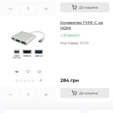
До кошика
Конвертер TYPE-C на
HDMI
В наявності
Код товару:
95538
284 грн
0
До кошика