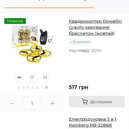
Квадрокоптер Dowellin
Новинка
Gravity керування
браслетом (жовтий)
В наявності
Код товару:
23282
517 грн
0
До кошика
Електродуховка 3 в 1
Rainberg RB-2286B