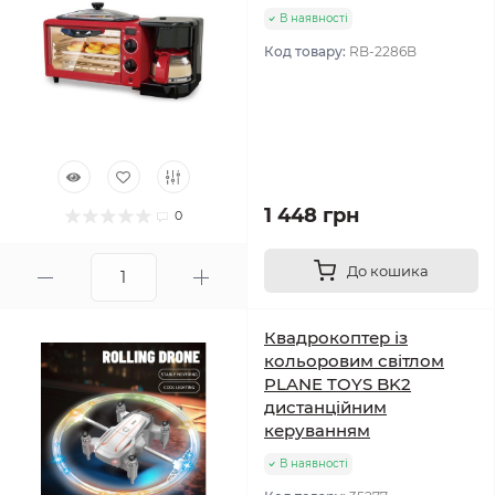
В наявності
Код товару:
RB-2286B
1 448 грн
0
До кошика
Квадрокоптер із
кольоровим світлом
PLANE TOYS BK2
дистанційним
керуванням
В наявності