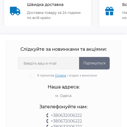
Швидка доставка
Бо
Доставка товару за 24 години
На
по всій країні
ко
Слідкуйте за новинками та акціями:
Підпишіться
Я прочитав
Оплата
і згоден з вимогами
Наша адреса:
м. Одеса
Зателефонуйте нам:
+380632006222
+380672006222
+380632006222