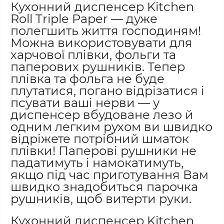
Кухонний диспенсер Kitchen
Roll Triple Paper — дуже
полегшить життя господиням!
Можна використовувати для
харчової плівки, фольги та
паперових рушників. Тепер
плівка та фольга не буде
плутатися, погано відрізатися і
псувати ваші нерви — у
диспенсер вбудоване лезо й
одним легким рухом ви швидко
відріжете потрібний шматок
плівки! Паперові рушники не
падатимуть і намокатимуть,
якщо під час приготування Вам
швидко знадобиться парочка
рушників, щоб витерти руки.
Кухонний диспенсер Kitchen