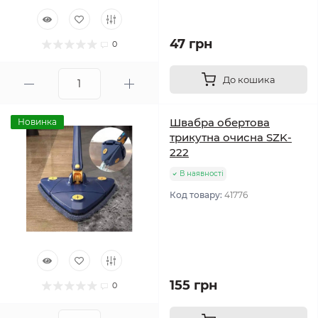
47 грн
0
До кошика
Швабра обертова
Новинка
трикутна очисна SZK-
222
В наявності
Код товару:
41776
155 грн
0