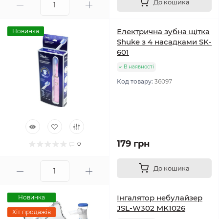
До кошика
Електрична зубна щітка
Новинка
Shuke з 4 насадками SK-
601
В наявності
Код товару:
36097
179 грн
0
До кошика
Інгалятор небулайзер
Новинка
JSL-W302 MK1026
Хіт продажів