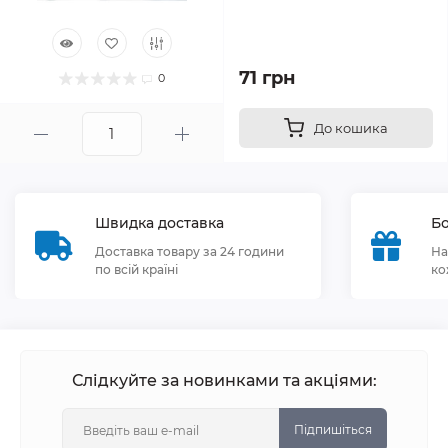
71 грн
0
До кошика
Швидка доставка
Бо
Доставка товару за 24 години
На
по всій країні
ко
Слідкуйте за новинками та акціями:
Підпишіться