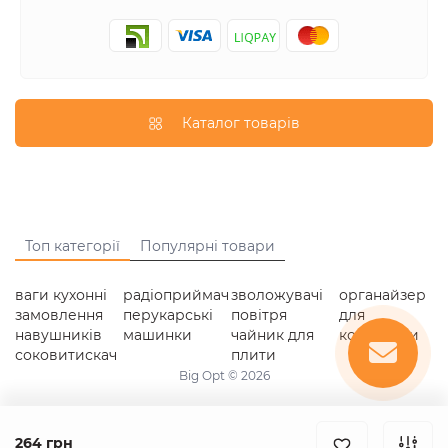
Каталог товарів
Топ категорії
Популярні товари
ваги кухонні
радіоприймач
зволожувачі
органайзер
замовлення
перукарські
повітря
для
навушників
машинки
чайник для
косметики
соковитискач
плити
Big Opt © 2026
264 грн