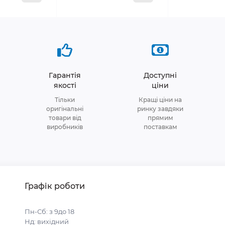
Гарантія
Доступні
якості
ціни
Тільки
Кращі ціни на
оригінальні
ринку завдяки
товари від
прямим
виробників
поставкам
Графік роботи
Пн-Сб: з 9до 18
Нд: вихідний