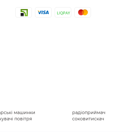
арські машинки
радіоприймач
увачі повітря
соковитискач