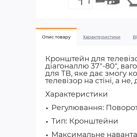
Опис товару
Характеристики
В
Кронштейн для телевізо
діагоналлю 37"-80", ва
для ТВ, яке дає змогу 
телевізор на стіні, а не
Характеристики
Регулювання: Поворо
Тип: Кронштейни
Максимальне наванта