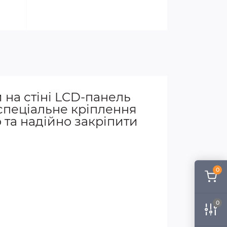
 на стіні LCD-панель
 спеціальне кріплення
 та надійно закріпити
0
0