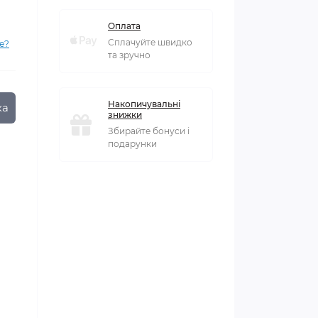
Оплата
Сплачуйте швидко
е?
та зручно
Накопичувальні
ка
знижки
Збирайте бонуси і
подарунки