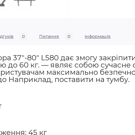
ідгуків
0
Питання
0
Iнформація
ра 37"-80" L580 дає змогу закріпити
гою до 60 кг. — являє собою сучасне
користувачам максимально безпечно
, до Наприклад, поставити на тумбу.
т
ження: 45 кг