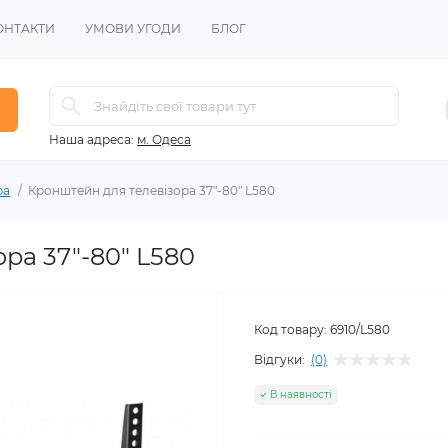
ОНТАКТИ
УМОВИ УГОДИ
БЛОГ
Наша адреса:
м. Одеса
ра
Кронштейн для телевізора 37"-80" L580
ра 37"-80" L580
Код товару:
6910/L580
Відгуки:
(0)
В наявності