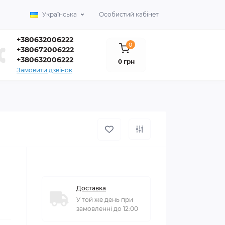
Українська
Особистий кабінет
+380632006222
0
+380672006222
+380632006222
0 грн
Замовити дзвінок
Доставка
У той же день при
замовленні до 12:00