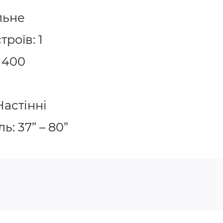
льне
роїв: 1
 400
Настінні
: 37” – 80”