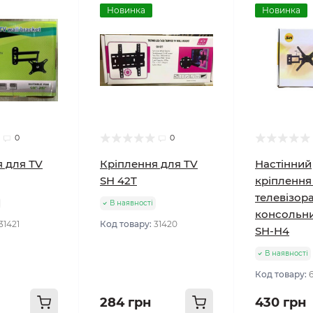
Новинка
Новинка
0
0
 для ТV
Кріплення для TV
Настінний
SH 42T
кріплення
телевізор
В наявності
консольни
31421
Код товару:
31420
SH-H4
В наявності
Код товару:
284 грн
430 грн