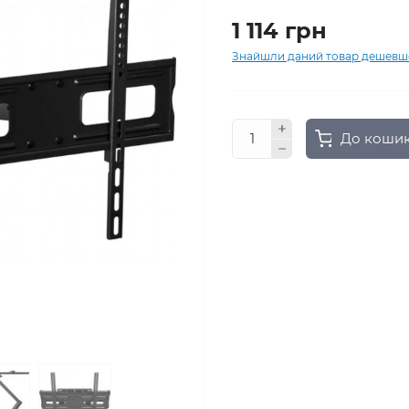
1 114 грн
Знайшли даний товар дешевш
До коши