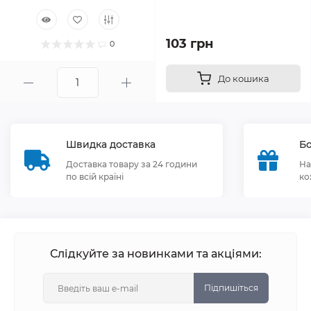
103 грн
0
До кошика
Швидка доставка
Бо
Доставка товару за 24 години
На
по всій країні
ко
Слідкуйте за новинками та акціями:
Підпишіться