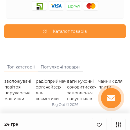
Каталог товарів
Топ категорії
Популярні товари
зволожувачі
радіоприймач
ваги кухонні
чайник для
повітря
органайзер
соковитискач
плити
перукарські
для
замовлення
машинки
косметики
навушників
Big Opt © 2026
24 грн