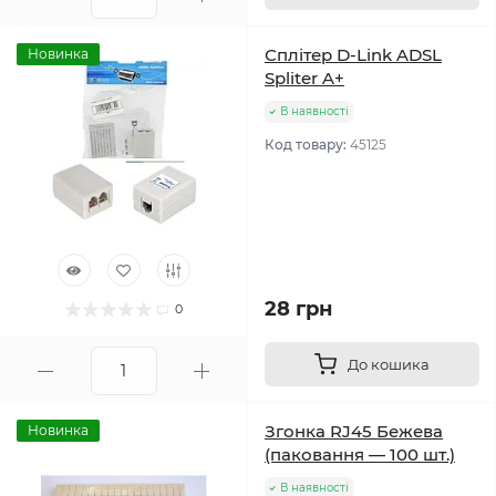
Сплітер D-Link ADSL
Новинка
Spliter A+
В наявності
Код товару:
45125
28 грн
0
До кошика
Згонка RJ45 Бежева
Новинка
(паковання — 100 шт.)
В наявності