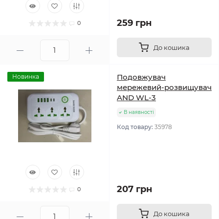
259 грн
0
До кошика
Подовжувач
Новинка
мережевий-розвищувач
AND WL-3
В наявності
Код товару:
35978
207 грн
0
До кошика