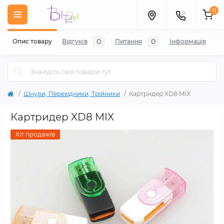
0
0
0
Опис товару
Відгуків
Питання
Iнформація
Шнури, Перехідники, Трійники
Картридер XD8 MIX
Картридер XD8 MIX
Хіт продажів