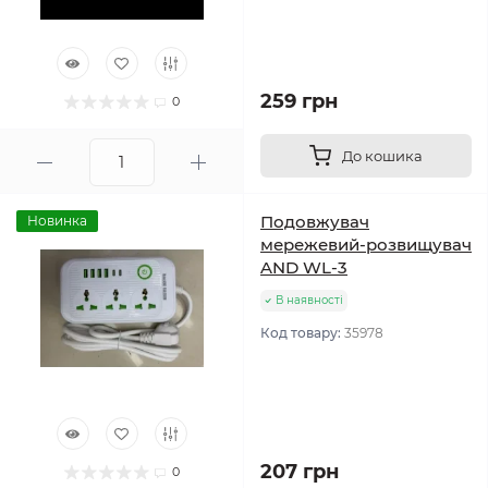
259 грн
0
До кошика
Подовжувач
Новинка
мережевий-розвищувач
AND WL-3
В наявності
Код товару:
35978
207 грн
0