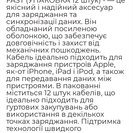
FAST (УПАКОВКА 12 штук) - — це
якісний і надійний аксесуар
для заряджання та
синхронізації даних. Він
обладнаний посиленою
оболонкою, що забезпечує
довговічність і захист від
механічних пошкоджень.
Кабель ідеально підходить для
заряджання пристроїв Apple,
як-от iPhone, iPad і iPod, а також
для передавання даних між
пристроями. В пакованні
міститься 12 штук кабелів, що
ідеально підходить для
гуртових закупувань або
використання в декількох
точках заряджання. Підтримка
технології швидкого