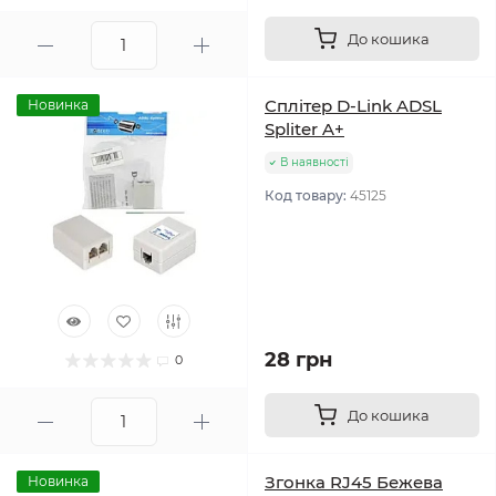
До кошика
Сплітер D-Link ADSL
Новинка
Spliter A+
В наявності
Код товару:
45125
28 грн
0
До кошика
Згонка RJ45 Бежева
Новинка