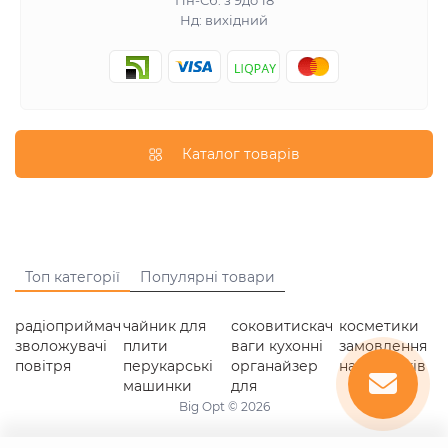
Пн-Сб: з 9до 18
Нд: вихідний
Каталог товарів
Топ категорії
Популярні товари
радіоприймач
чайник для
соковитискач
косметики
зволожувачі
плити
ваги кухонні
замовлення
повітря
перукарські
органайзер
навушників
машинки
для
Big Opt © 2026