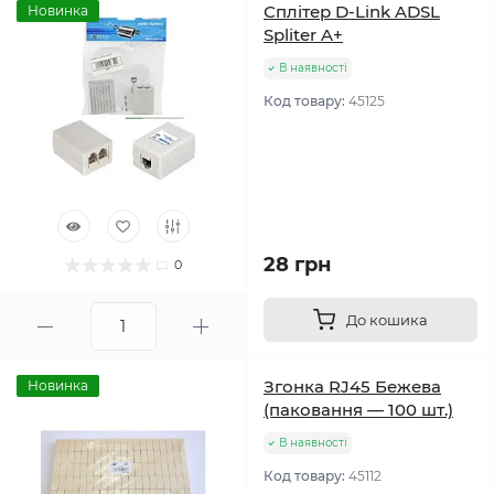
Сплітер D-Link ADSL
Новинка
Spliter A+
В наявності
Код товару:
45125
28 грн
0
До кошика
Згонка RJ45 Бежева
Новинка
(паковання — 100 шт.)
В наявності
Код товару:
45112