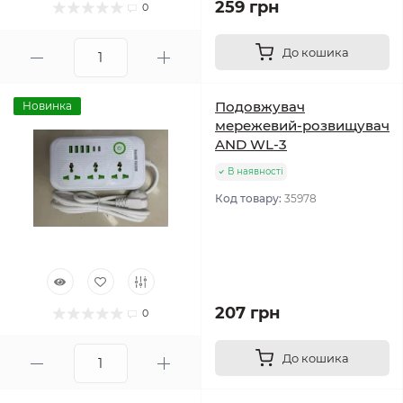
259 грн
0
До кошика
Подовжувач
Новинка
мережевий-розвищувач
AND WL-3
В наявності
Код товару:
35978
207 грн
0
До кошика