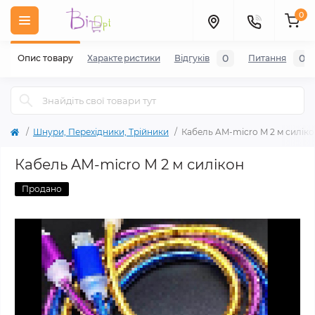
0
0
0
Опис товару
Характеристики
Відгуків
Питання
Шнури, Перехідники, Трійники
Кабель AM-micro M 2 м силік
Кабель AM-micro M 2 м силікон
Продано