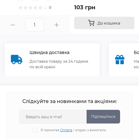
103 грн
0
До кошика
Швидка доставка
Бо
Доставка товару за 24 години
На
по всій країні
ко
Слідкуйте за новинками та акціями:
Підпишіться
Я прочитав
Оплата
і згоден з вимогами