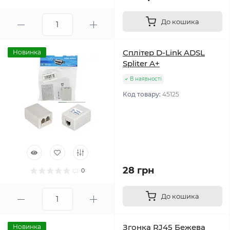
До кошика
Сплітер D-Link ADSL
Новинка
Spliter A+
В наявності
Код товару:
45125
28 грн
0
До кошика
Згонка RJ45 Бежева
Новинка