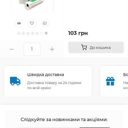
103 грн
0
До кошика
Швидка доставка
Бо
Доставка товару за 24 години
На
по всій країні
ко
Слідкуйте за новинками та акціями: