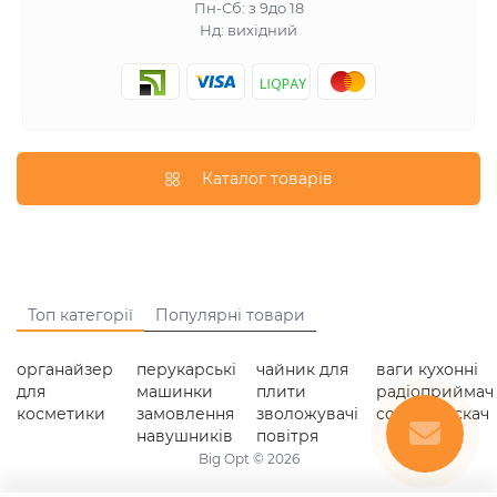
Пн-Сб: з 9до 18
Нд: вихідний
Каталог товарів
Топ категорії
Популярні товари
органайзер
перукарські
чайник для
ваги кухонні
для
машинки
плити
радіоприймач
косметики
замовлення
зволожувачі
соковитискач
навушників
повітря
Big Opt © 2026