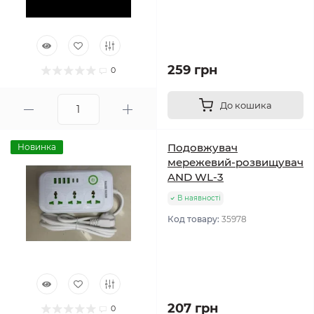
259 грн
0
До кошика
Подовжувач
Новинка
мережевий-розвищувач
AND WL-3
В наявності
Код товару:
35978
207 грн
0